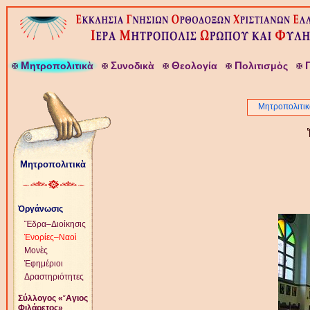
Μ
Σ
Θ
Π
ητροπολιτικὰ
υνοδικὰ
εολογία
ολιτισμὸς
Μητροπολιτικ
Μητροπολιτικὰ
Ὀργάνωσις
Ἕδρα–Διοίκησις
Ἐνορίες–Ναοὶ
Μονὲς
Ἐφημέριοι
Δραστηριότητες
Σύλλογος «῞Αγιος
Φιλάρετος»