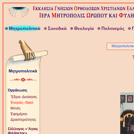
Μ
Σ
Θ
Π
ητροπολιτικὰ
υνοδικὰ
εολογία
ολιτισμὸς
Μητροπολιτικ
Μητροπολιτικὰ
Ὀργάνωσις
Ἕδρα–Διοίκησις
Ἐνορίες–Ναοὶ
Μονὲς
Ἐφημέριοι
Δραστηριότητες
Σύλλογος «῞Αγιος
Φιλάρετος»