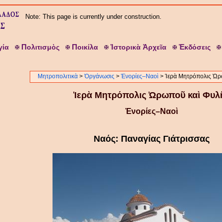
Note: This page is currently under construction.
Π
Π
Ἱ
Ἀ
Ἐ
γία
ολιτισμὸς
οικίλα
στορικὰ
ρχεῖα
κδόσεις
Μητροπολιτικὰ
>
Ὀργάνωσις
>
Ἐνορίες–Ναοὶ
> Ἱερὰ Μητρόπολις Ὠρ
Ἱερὰ Μητρόπολις Ὠρωποῦ καὶ Φυλ
Ἐνορίες–Ναοὶ
Ναός: Παναγίας Γιάτρισσας