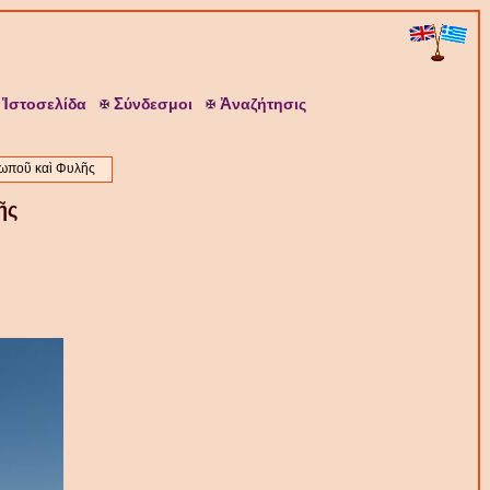
Ἱ
Σ
Ἀ
στοσελίδα
ύνδεσμοι
ναζήτησις
ωποῦ καὶ Φυλῆς
ῆς