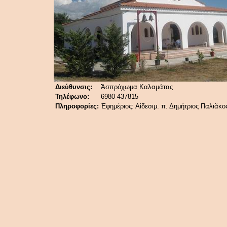
Διεύθυνσις:
Ἀσπρόχωμα Καλαμάτας
Τηλέφωνο:
6980 437815
Πληροφορίες:
Ἐφημέριος: Αἰδεσιμ. π. Δημήτριος Παλιᾶκο