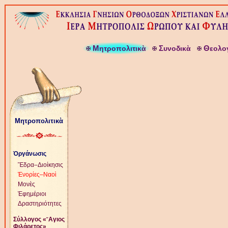
Μ
Σ
Θ
ητροπολιτικὰ
υνοδικὰ
εολο
Μητροπολιτικὰ
Ὀργάνωσις
Ἕδρα–Διοίκησις
Ἐνορίες–Ναοὶ
Μονὲς
Ἐφημέριοι
Δραστηριότητες
Σύλλογος «῞Αγιος
Φιλάρετος»