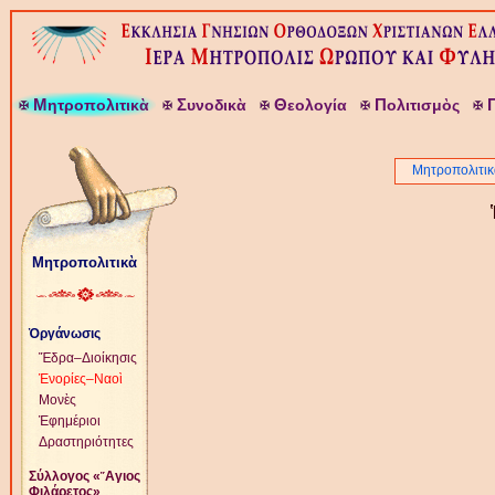
Μ
Σ
Θ
Π
ητροπολιτικὰ
υνοδικὰ
εολογία
ολιτισμὸς
Μητροπολιτικ
Μητροπολιτικὰ
Ὀργάνωσις
Ἕδρα–Διοίκησις
Ἐνορίες–Ναοὶ
Μονὲς
Ἐφημέριοι
Δραστηριότητες
Σύλλογος «῞Αγιος
Φιλάρετος»