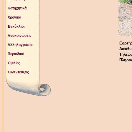
Κατηχητικὰ
Χρονικὰ
Ἐγκύκλιοι
Ἀνακοινώσεις
Εορτή
Ἀλληλογραφία
Διεύθυ
Περιοδικὸ
Τηλέφ
Πληροφ
Ὁμιλίες
Συνεντεύξεις