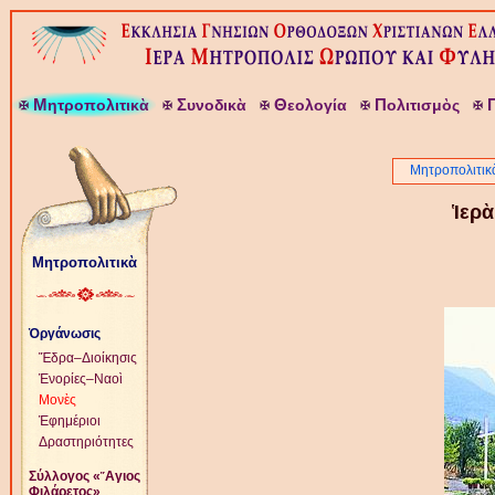
Μ
Σ
Θ
Π
ητροπολιτικὰ
υνοδικὰ
εολογία
ολιτισμὸς
Μητροπολιτικ
Ἱερὰ
Μητροπολιτικὰ
Ὀργάνωσις
Ἕδρα–Διοίκησις
Ἐνορίες–Ναοὶ
Μονὲς
Ἐφημέριοι
Δραστηριότητες
Σύλλογος «῞Αγιος
Φιλάρετος»