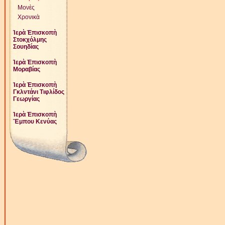
Μονὲς
Χρονικὰ
Ἱερὰ Ἐπισκοπὴ
Στοκχόλμης
Σουηδίας
Ἱερὰ Ἐπισκοπὴ
Μοραβίας
Ἱερὰ Ἐπισκοπὴ
Γκλντάνι Τιφλίδος
Γεωργίας
Ἱερὰ Ἐπισκοπὴ
Ἔμπου Κενύας