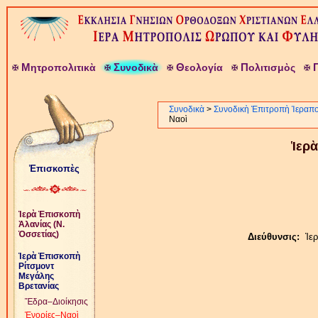
Μ
Σ
Θ
Π
ητροπολιτικὰ
υνοδικὰ
εολογία
ολιτισμὸς
Συνοδικὰ
>
Συνοδικὴ Ἐπιτροπὴ Ἱεραπ
Ναοὶ
Ἱερ
Ἐπισκοπὲς
Ἱερὰ Ἐπισκοπὴ
Ἀλανίας (Ν.
Ὀσσετίας)
Διεύθυνσις:
Ἰε
Ἱερὰ Ἐπισκοπὴ
Ρίτσμοντ
Μεγάλης
Βρετανίας
Ἕδρα–Διοίκησις
Ἐνορίες–Ναοὶ