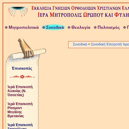
Μ
Σ
Θ
Π
ητροπολιτικὰ
υνοδικὰ
εολογία
ολιτισμὸς
Συνοδικὰ
>
Συνοδικὴ Ἐπιτροπὴ Ἱερ
Ἐπισκοπὲς
Ἱερὰ Ἐπισκοπὴ
Ἀλανίας (Ν.
Ὀσσετίας)
Ἱερὰ Ἐπισκοπὴ
Ρίτσμοντ
Μεγάλης
Βρετανίας
Ἱερὰ Ἐπισκοπὴ