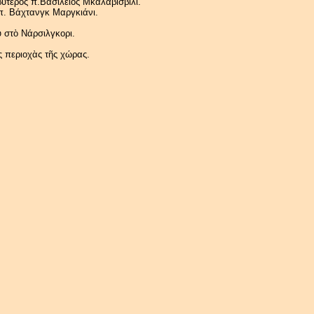
ερος π.Βασίλειος Μκαλαβισβίλι.
χτανγκ Μαργκιάνι.
 στὸ Νάρσιλγκορι.
ς περιοχὰς τῆς χώρας.