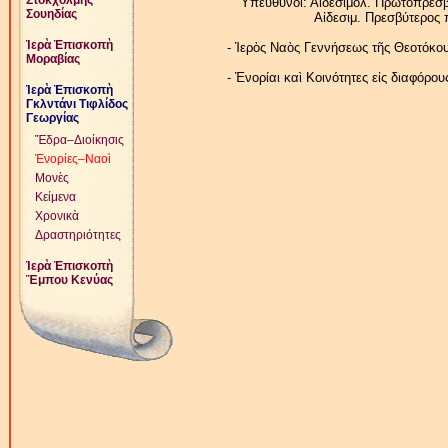
Στοκχόλμης
Ὑπεύθυνοι: Αἰδεσιμολ. Πρωτοπρεσβύτ
Σουηδίας
Αἰδεσιμ. Πρεσβύτερος π. Βά
Ἱερὰ Ἐπισκοπὴ
- Ἱερὸς Ναὸς Γεννήσεως τῆς Θεοτόκου
Μοραβίας
- Ἐνορίαι καὶ Κοινότητες εἰς διαφόρου
Ἱερὰ Ἐπισκοπὴ
Γκλντάνι Τιφλίδος
Γεωργίας
Ἕδρα–Διοίκησις
Ἐνορίες–Ναοὶ
Μονὲς
Κείμενα
Χρονικὰ
Δραστηριότητες
Ἱερὰ Ἐπισκοπὴ
Ἔμπου Κενύας