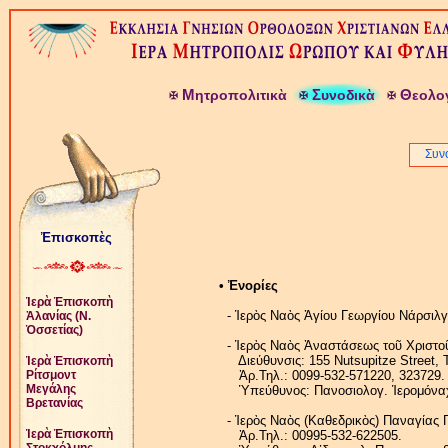
Μ
Σ
Θ
ητροπολιτικὰ
υνοδικὰ
εολο
Συν
Ἐπισκοπὲς
• Ἐνορίες
Ἱερὰ Ἐπισκοπὴ
- Ἱερὸς Ναὸς Ἁγίου Γεωργίου Νάρσιλγ
Ἀλανίας (Ν.
Ὀσσετίας)
- Ἱερὸς Ναὸς Ἀναστάσεως τοῦ Χριστο
Διεύθυνσις: 155 Nutsupitze Street, Tb
Ἱερὰ Ἐπισκοπὴ
Ἀρ.Τηλ.: 0099-532-571220, 323729.
Ρίτσμοντ
Μεγάλης
Ὑπεύθυνος: Πανοσιολογ. Ἱερομόναχο
Βρετανίας
- Ἱερὸς Ναὸς (Καθεδρικὸς) Παναγίας Π
Ἱερὰ Ἐπισκοπὴ
Ἀρ.Τηλ.: 00995-532-622505.