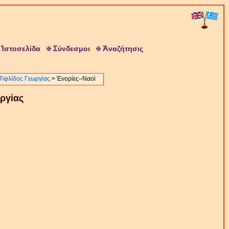
Ἱ
Σ
Ἀ
στοσελίδα
ύνδεσμοι
ναζήτησις
Τιφλίδος Γεωργίας
> Ἐνορίες–Ναοὶ
ργίας