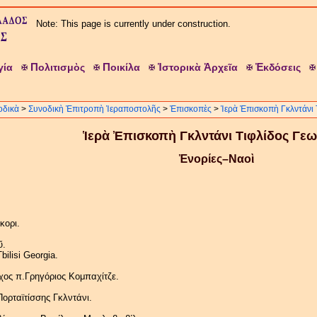
Note: This page is currently under construction.
Π
Π
Ἱ
Ἀ
Ἐ
γία
ολιτισμὸς
οικίλα
στορικὰ
ρχεῖα
κδόσεις
οδικὰ
>
Συνοδικὴ Ἐπιτροπὴ Ἱεραποστολῆς
>
Ἐπισκοπὲς
>
Ἱερὰ Ἐπισκοπὴ Γκλντάνι 
Ἱερὰ Ἐπισκοπὴ Γκλντάνι Τιφλίδος Γεω
Ἐνορίες–Ναοὶ
κορι.
ῦ.
ilisi Georgia.
ς π.Γρηγόριος Κομπαχίτζε.
ορταϊτίσσης Γκλντάνι.