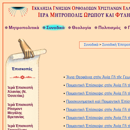
Μ
Σ
Θ
Π
ητροπολιτικὰ
υνοδικὰ
εολογία
ολιτισμὸς
Συνοδικὰ
>
Συνοδικὴ Ἐπιτρο
Ἐπισκοπὲς
•
Ἅγια Θεοφάνια στὴν Ἁγία Γῆ τῆς Γεω
•
Ποιμαντικὴ Ἐπίσκεψις στὴν Ἁγία Γῆ τ
Ἱερὰ Ἐπισκοπὴ
Ἀλανίας (Ν.
•
Ποιμαντικὴ Ἐπίσκεψις στὴν Ἁγία Γῆ τ
Ὀσσετίας)
•
Προσκυνηματικὴ καὶ Ποιμαντικὴ Ἐπίσ
Ἱερὰ Ἐπισκοπὴ
Ρίτσμοντ
•
Ποιμαντικὴ Ἐπίσκεψις στὴν Ἁγία Γῆ τ
Μεγάλης
Βρετανίας
•
Ποιμαντικὴ Ἐπίσκεψις στὴν Ἁγία Γῆ τ
•
Ποιμαντικὴ Ἐπίσκεψις στὴν Ἁγία Γῆ τ
Ἱερὰ Ἐπισκοπὴ