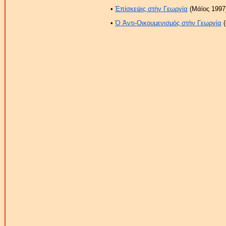
•
Ἐπίσκεψις στὴν Γεωργία
(Μάϊος 1997)
•
Ὁ Ἀντι-Οικουμενισμὸς στὴν Γεωργία
(