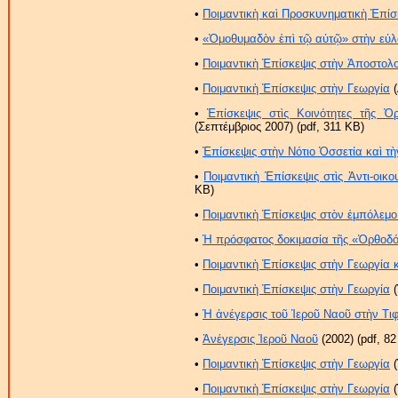
•
Ποιμαντικὴ καὶ Προσκυνηματικὴ Ἐπίσ
•
«Ὁμοθυμαδὸν ἐπὶ τῷ αὐτῷ» στὴν εὐλ
•
Ποιμαντικὴ Ἐπίσκεψις στὴν Ἀποστολ
•
Ποιμαντικὴ Ἐπίσκεψις στὴν Γεωργία
(
•
Ἐπίσκεψις στὶς Κοινότητες τῆς 
(Σεπτέμβριος 2007) (pdf, 311 KB)
•
Ἐπίσκεψις στὴν Νότιο Ὀσσετία καὶ τ
•
Ποιμαντικὴ Ἐπίσκεψις στὶς Ἀντι-οικο
KB)
•
Ποιμαντικὴ Ἐπίσκεψις στὸν ἐμπόλεμ
•
Ἡ πρόσφατος δοκιμασία τῆς «Ὀρθοδό
•
Ποιμαντικὴ Ἐπίσκεψις στὴν Γεωργία κ
•
Ποιμαντικὴ Ἐπίσκεψις στὴν Γεωργία
(
•
Ἡ ἀνέγερσις τοῦ Ἱεροῦ Ναοῦ στὴν Τιφ
•
Ἀνέγερσις Ἱεροῦ Ναοῦ
(2002) (pdf, 82
•
Ποιμαντικὴ Ἐπίσκεψις στὴν Γεωργία
(
•
Ποιμαντικὴ Ἐπίσκεψις στὴν Γεωργία
(