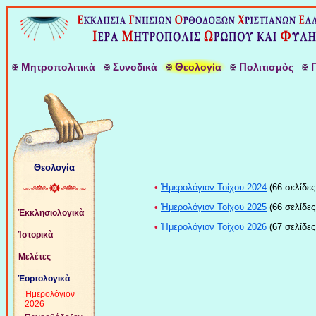
Μ
Σ
Θ
Π
ητροπολιτικὰ
υνοδικὰ
εολογία
ολιτισμὸς
Θεολογία
•
Ἡμερολόγιον Τοίχου 2024
(66 σελίδες
•
Ἡμερολόγιον Τοίχου 2025
(66 σελίδες
Ἐκκλησιολογικὰ
•
Ἡμερολόγιον Τοίχου 2026
(67 σελίδες
Ἱστορικὰ
Μελέτες
Ἑορτολογικὰ
Ἡμερολόγιον
2026