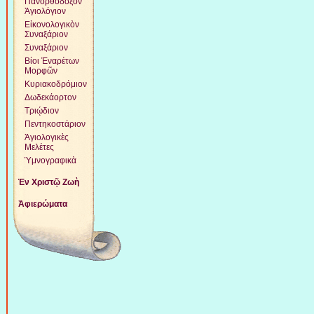
Πανορθόδοξον
Ἁγιολόγιον
Εἰκονολογικὸν
Συναξάριον
Συναξάριον
Βίοι Ἐναρέτων
Μορφῶν
Κυριακοδρόμιον
Δωδεκάορτον
Τριῴδιον
Πεντηκοστάριον
Ἁγιολογικὲς
Μελέτες
Ὑμνογραφικὰ
Ἐν Χριστῷ Ζωὴ
Ἀφιερώματα