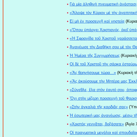
•
Γιὰ μία ἀληθινὴ πνευματικὴ ἀνάστασι
•
«Ἄλειψε τὸν Κύριον μὲ τὴν ἀγαπητικὴ
•
Εἰ μὴ ἐν προσευχῇ καὶ νηστείᾳ
(Κυρια
•
«Ὅπου ὑπάρχει Χριστιανός, ἐκεῖ ὑπά
•
«Ἡ Σφραγίδα τοῦ Χριστοῦ χαράσσεται
•
Ἀνανέωσε τὴν Διαθήκη σου μὲ τὸν Θε
•
Ἡ Ἡμέρα τῆς Συγχωρήσεως
(Κυριακὴ 
•
Οἱ δὲ τοῦ Χριστοῦ τὴν σάρκα ἐσταύ
•
«Ἂς θρηνήσουμε τώρα...»
(Κυριακὴ τ
•
«Ἂς ἀκούσουμε τὴν Μητέρα μας Ἐκκλ
•
«Σύνεθλε, ἔλα στὸν ἑαυτό σου, ἀποφ
•
Ὄχι στὴν μίζερη προσευχὴ τοῦ Φαρισ
•
«Στὴν ἀγκαλιὰ τῆς καρδιᾶς σας»
(Ὑπα
•
Ἡ ἐσωτερική μας ἀνανέωσις, μέσῳ τῆ
•
«Χριστὸς γεννᾶται, δοξάσατε»
(Ἁγία Χ
•
Οἱ πραγματικὰ μεγάλοι καὶ σπουδαῖοι