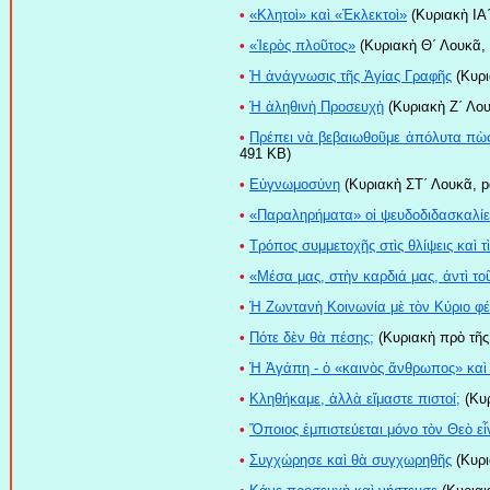
•
«Κλητοὶ» καὶ «Ἐκλεκτοὶ»
(Κυριακὴ ΙΑ
•
«Ἱερὸς πλοῦτος»
(Κυριακὴ Θ΄ Λουκᾶ, 
•
Ἡ ἀνάγνωσις τῆς Ἁγίας Γραφῆς
(Κυρι
•
Ἡ ἀληθινὴ Προσευχὴ
(Κυριακὴ Ζ΄ Λου
•
Πρέπει νὰ βεβαιωθοῦμε ἀπόλυτα πὼς 
491 KB)
•
Εὐγνωμοσύνη
(Κυριακὴ ΣΤ΄ Λουκᾶ, p
•
«Παραληρήματα» oἱ ψευδοδιδασκαλίε
•
Τρόπος συμμετοχῆς στὶς θλίψεις καὶ 
•
«Μέσα μας, στὴν καρδιά μας, ἀντὶ το
•
Ἡ Ζωντανὴ Κοινωνία μὲ τὸν Κύριο φ
•
Πότε δὲν θὰ πέσης;
(Κυριακὴ πρὸ τῆς
•
Ἡ Ἀγάπη - ὁ «καινὸς ἄνθρωπος» καὶ 
•
Κληθήκαμε, ἀλλὰ εἴμαστε πιστοί;
(Κυρ
•
Ὅποιος ἐμπιστεύεται μόνο τὸν Θεὸ εἶ
•
Συγχώρησε καὶ θὰ συγχωρηθῆς
(Κυρι