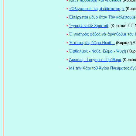
•
Κάνε προσευχὴ καὶ νήστευσε
(Κυριακ
•
«Ὀλιγόπιστε! εἰς τί ἐδίστασας;»
(Κυρια
•
Εἰσέρχεται μόνο ὅταν Τὸν καλέσουμε
•
Ἔχουμε νοῦν Χριστοῦ;
(Κυριακὴ ΣΤ΄ 
•
Ὁ νοσηρὸς φόβος νὰ ἀρνηθοῦμε τὸν
•
Ἡ πίστις ὡς δῶρο Θεοῦ...
(Κυριακὴ Δ΄
•
Ὀφθαλμός - Νοῦς, Σῶμα - Ψυχὴ
(Κυρι
•
Ἀμέσως - Γρήγορα - Πρόθυμα
(Κυριακ
•
Μὲ τὴν Χάρι τοῦ Ἁγίου Πνεύματος ἁγ