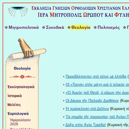
Μ
Σ
Θ
Π
ητροπολιτικὰ
υνοδικὰ
εολογία
ολιτισμὸς
Θεολογία
•
Προσβλέποντες στὸ τέλος μὲ ἐλπίδα
(
•
Οἱ «Ταγοί» στὴν μάχη καὶ ὁ τελικὸς 
Ἐκκλησιολογικὰ
•
«Ὁ Ἀμνὸς τοῦ Θεοῦ, ὁ αἴρων τὴν ἁμα
Ἱστορικὰ
•
Οἱ Δίκαοι τῆς Παλαιᾶς Διαθήκης
(Κυρι
Μελέτες
•
Ἡ πρόσκληση στὸ Δεῖπνο
(Κυριακὴ τ
Ἑορτολογικὰ
•
Τὰ σημεῖα τῆς παρουσίας τοῦ Ἁγίου 
Ἡμερολόγιον
2026
•
Δόξα στὴν Ἁγία Τριάδα!
(Κυριακὴ τῆς