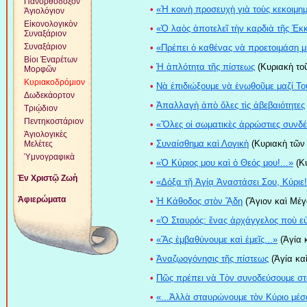
Πανορθόδοξον
•
«Ἡ κοινὴ προσευχὴ γιὰ τοὺς κεκοιμημ
Ἁγιολόγιον
Εἰκονολογικὸν
•
«Ὁ λαὸς ἀποτελεῖ τὴν καρδιὰ τῆς Ἐκ
Συναξάριον
Συναξάριον
•
«Πρέπει ὁ καθένας νὰ προετοιμάση μί
Βίοι Ἐναρέτων
•
Ἡ ἁπλότητα τῆς πίστεως
(Κυριακὴ τοῦ
Μορφῶν
Κυριακοδρόμιον
•
Νὰ ἐπιδιώξουμε νὰ ἑνωθοῦμε μαζί Το
Δωδεκάορτον
•
Ἀπαλλαγὴ ἀπὸ ὅλες τὶς ἀβεβαιότητες
Τριῴδιον
Πεντηκοστάριον
•
«Ὅλες οἱ σωματικὲς ἀρρώστιες συνδέ
Ἁγιολογικὲς
•
Συναίσθημα καὶ Λογικὴ
(Κυριακὴ τῶν
Μελέτες
Ὑμνογραφικὰ
•
«Ὁ Κύριος μου καὶ ὁ Θεός μου!...»
(Κυ
Ἐν Χριστῷ Ζωὴ
•
«Δόξα τῇ Ἁγίᾳ Ἀναστάσει Σου, Κύριε
Ἀφιερώματα
•
Ἡ Κάθοδος στὸν ᾍδη
(Ἅγιον καὶ Μέγ
•
«Ὁ Σταυρός: ἕνας ἀρχάγγελος ποὺ εὐ
•
«Ἂς ἐμβαθύνουμε καὶ ἐμεῖς...»
(Ἁγία 
•
Ἀναζωογόνησις τῆς πίστεως
(Ἁγία καὶ
•
Πῶς πρέπει νὰ Τὸν συνοδεύσουμε στ
•
«...Ἀλλὰ σταυρώνουμε τὸν Κύριο μέσ