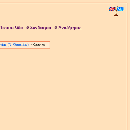
Ἱ
Σ
Ἀ
στοσελίδα
ύνδεσμοι
ναζήτησις
ίας (Ν. Ὀσσετίας)
> Χρονικὰ