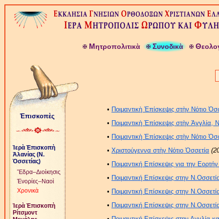
Μ
Σ
Θ
ητροπολιτικὰ
υνοδικὰ
εολο
•
Ποιμαντικὴ Ἐπίσκεψις στὴν Νότιο Ὀσ
Ἐπισκοπὲς
•
Ποιμαντικὴ Ἐπίσκεψις στὴν Ἀγγλία, 
•
Ποιμαντικὴ Ἐπίσκεψις στὴν Νότιο Ὀσ
Ἱερὰ Ἐπισκοπὴ
•
Χριστούγεννα στὴν Νότιο Ὀσσετία
(2
Ἀλανίας (Ν.
Ὀσσετίας)
•
Ποιμαντική Επίσκεψις για την Εορτή
Ἕδρα–Διοίκησις
•
Ποιμαντική Επίσκεψις στην Ν.Οσσετί
Ἐνορίες–Ναοὶ
Χρονικὰ
•
Ποιμαντική Επίσκεψις στην Ν.Οσσετί
•
Ποιμαντική Επίσκεψις στην Ν.Οσσετί
Ἱερὰ Ἐπισκοπὴ
Ρίτσμοντ
•
Ποιμαντική Επίσκεψις στην Αγγλία κα