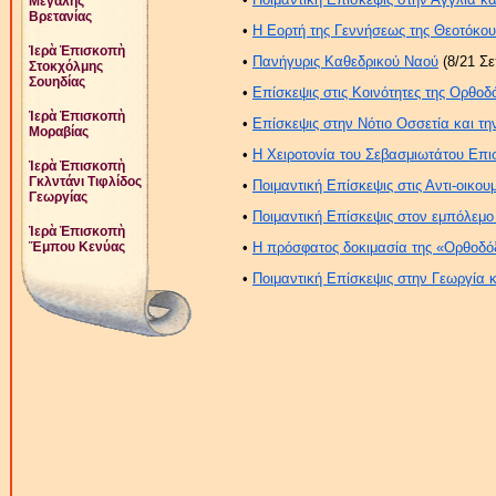
Μεγάλης
Βρετανίας
•
Η Εορτή της Γεννήσεως της Θεοτόκου
Ἱερὰ Ἐπισκοπὴ
•
Πανήγυρις Καθεδρικού Ναού
(8/21 Σε
Στοκχόλμης
Σουηδίας
•
Επίσκεψις στις Κοινότητες της Ορθο
Ἱερὰ Ἐπισκοπὴ
•
Επίσκεψις στην Νότιο Οσσετία και τη
Μοραβίας
•
Η Χειροτονία του Σεβασμιωτάτου Επι
Ἱερὰ Ἐπισκοπὴ
Γκλντάνι Τιφλίδος
•
Ποιμαντική Επίσκεψις στις Αντι-οικου
Γεωργίας
•
Ποιμαντική Επίσκεψις στον εμπόλεμ
Ἱερὰ Ἐπισκοπὴ
Ἔμπου Κενύας
•
Η πρόσφατος δοκιμασία της «Ορθοδό
•
Ποιμαντική Επίσκεψις στην Γεωργία κ