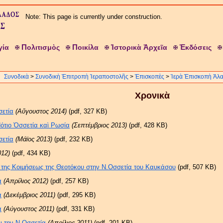
Note: This page is currently under construction.
Π
Π
Ἱ
Ἀ
Ἐ
γία
ολιτισμὸς
οικίλα
στορικὰ
ρχεῖα
κδόσεις
Συνοδικὰ
>
Συνοδικὴ Ἐπιτροπὴ Ἱεραποστολῆς
>
Ἐπισκοπὲς
>
Ἱερὰ Ἐπισκοπὴ Ἀλαν
Χρονικὰ
σετία
(Αὔγουστος 2014)
(pdf, 327 KB)
Νότιο Ὀσσετία καὶ Ρωσία
(Σεπτέμβριος 2013)
(pdf, 428 KB)
σετία
(Μάϊος 2013)
(pdf, 232 KB)
012)
(pdf, 434 KB)
ν της Κοιμήσεως της Θεοτόκου στην Ν.Οσσετία του Καυκάσου
(pdf, 507 KB)
α
(Απρίλιος 2012)
(pdf, 257 KB)
α
(Δεκέμβριος 2011)
(pdf, 295 KB)
α
(Αύγουστος 2011)
(pdf, 331 KB)
ι την Ν.Οσσετία
(Απρίλιος 2011)
(pdf, 201 KB)