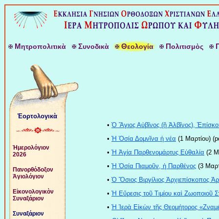
Μ
Σ
Θ
Π
ητροπολιτικὰ
υνοδικὰ
εολογία
ολιτισμὸς
Ἑορτολογικὰ
•
Ὁ Ἅγιος Αὐβῖνος (ἢ Ἀλβῖνος), Ἐπίσκ
•
Ἡ Ὁσία Δομνῖνα ἡ νέα
(1 Μαρτίου) (p
Ἡμερολόγιον
•
Ἡ Ἁγία Παρθενομάρτυς Εὐθαλία
(2 Μ
2026
•
Ἡ Ὁσία Πιαμοῦν, ἡ Παρθένος
(3 Μαρτ
Πανορθόδοξον
Ἁγιολόγιον
•
Ὁ Ὅσιος Βιργίλιος Ἀρχιεπίσκοπος Ἀ
Εἰκονολογικὸν
•
Ἡ Εὕρεσις τοῦ Τιμίου καὶ Ζωοποιοῦ
Συναξάριον
•
Ἡ Ἱερὰ Εἰκὼν τῆς Θεομήτορος «Ζναμέ
Συναξάριον