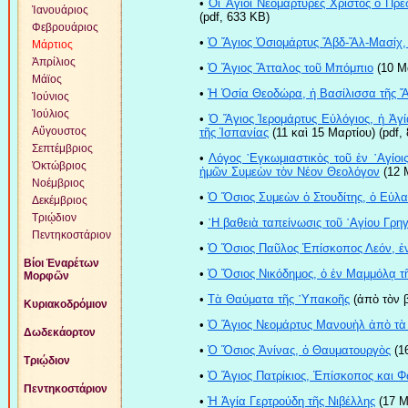
•
Oἱ Ἅγιοι Nεομάρτυρες Xρῖστος ὁ Πρ
Ἰανουάριος
(pdf, 633 ΚB)
Φεβρουάριος
•
Ὁ Ἅγιος Ὁσιομάρτυς Ἄβδ-Ἄλ-Μασίχ,
Μάρτιος
Ἀπρίλιος
•
Ὁ Ἅγιος Ἄτταλος τοῦ Μπόμπιο
(10 Μα
Μάϊος
•
Ἡ Ὁσία Θεοδώρα, ἡ Βασίλισσα τῆς 
Ἰούνιος
Ἰούλιος
•
Ὁ Ἅγιος Ἱερομάρτυς Εὐλόγιος, ἡ Ἁγ
Αὔγουστος
τῆς Ἱσπανίας
(11 καὶ 15 Μαρτίου) (pdf,
Σεπτέμβριος
•
Λόγος ᾿Εγκωμιαστικὸς τοῦ ἐν ῾Αγίοι
Ὀκτώβριος
ἡμῶν Συμεὼν τὸν Νέον Θεολόγον
(12 Μ
Νοέμβριος
•
Ὁ Ὅσιος Συμεὼν ὁ Στουδίτης, ὁ Εὐλ
Δεκέμβριος
Τριῴδιον
•
῾Η βαθειὰ ταπείνωσις τοῦ ῾Αγίου Γρ
Πεντηκοστάριον
•
Ὁ Ὅσιος Παῦλος Ἐπίσκοπος Λεόν, ἐ
Βίοι Ἐναρέτων
•
Ὁ Ὅσιος Νικόδημος, ὁ ἐν Μαμμόλᾳ τ
Μορφῶν
•
Τὰ Θαύματα τῆς ῾Υπακοῆς
(ἀπὸ τὸν β
Κυριακοδρόμιον
•
Ὁ Ἅγιος Νεομάρτυς Μανουὴλ ἀπὸ τὰ 
Δωδεκάορτον
•
Ὁ Ὅσιος Ἀνίνας, ὁ Θαυματουργὸς
(16
Τριῴδιον
•
Ὁ Ἅγιος Πατρίκιος, Ἐπίσκοπος και Φ
Πεντηκοστάριον
•
Ἡ Ἁγία Γερτρούδη τῆς Νιβέλλης
(17 Μ