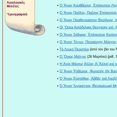
Ἁγιολογικὲς
•
Ὁ Ἅγιος Κουθβέρτος, Ἐπίσκοπος Λίν
Μελέτες
•
Ὁ Ἅγιος Παῦλος, Πρῶτος Ἐπίσκοπος
Ὑμνογραφικὰ
•
Ὁ Ἅγιος Παρθενομάρτυς Βασίλειος, 
•
Οἱ ῞Οσιοι Αὐτάδελφοι Θεοχάρης καὶ ᾿
•
Ὁ Ἅγιος Σέβηρος, Ἐπίσκοπος Κατάν
•
Ὁ Ἅγιος Τύχων, Πατριάρχης Μόσχας
•
Τὸ Λευκὸ Περιστέρι
(ἀπὸ τὸν βίο του 
•
Ὁ Ὅσιος Μάλχος
(26 Μαρτίου) (pdf, 
•
Ἡ Ἁγία Μάρτυς Ἀλλὰς (ἢ Ἄλλα) καὶ ο
•
Ὁ Ἅγιος Ῥοβέρτος, Φωτιστὴς τῆς Βαυ
•
Ὁ Ἅγιος Εὐστάθιος, Ἀββᾶς τοῦ Λουξέ
•
Ὁ Ἅγιος Ἰννοκέντιος (Βενιαμίνωφ) Μ