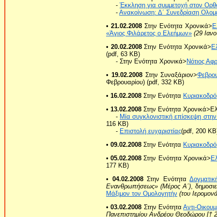
-
Έκκληση για συμμετοχή στον Ορθ
-
Ανακοίνωση: Δ΄ Συνεδρίαση Ολομ
• 21.02.2008
Στην Ενότητα Χρονικά>
Ε
«Άγιος Φιλάρετος ο Ελεήμων»
(29 Ιαν
• 20.02.2008
Στην Ενότητα Χρονικά>
Ε
(pdf, 63 KB)
- Στην Ενότητα Χρονικά>
Νότιος Αφρ
• 19.02.2008
Στην Συναξάριον>
Φεβρο
Φεβρουαρίου) (pdf, 332 KB)
• 16.02.2008
Στην Ενότητα
Κυριακοδρό
• 13.02.2008
Στην Ενότητα Χρονικά>Ε
-
Μία συγκλονιστική επίσκεψη στη
116 KB)
-
Επιστολή ευχαριστίας
(pdf, 200 KB
• 09.02.2008
Στην Ενότητα
Κυριακοδρό
• 05.02.2008
Στην Ενότητα Χρονικά>
Ε
177 KB)
• 04.02.2008
Στην Ενότητα
Δογματικ
Ενανθρωπήσεως» (Μέρος A΄)
, δημοσι
Μάξιμον τον Ομολογητήν
(του Ιερομον
• 03.02.2008
Στην Ενότητα
Αντι-Οικουμ
Πανεπιστημίου Ανδρέου Θεοδώρου [† 20