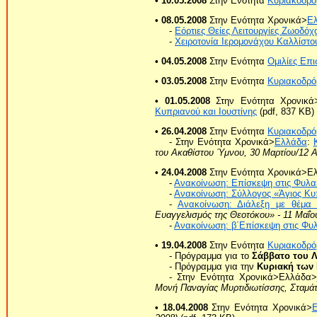
• 10.05.2008
Στην Ενότητα
Κυριακοδρό
• 08.05.2008
Στην Ενότητα Χρονικά>
Ε
-
Εόρτιες Θείες Λειτουργίες Ζωοδό
-
Χειροτονία Ιερομονάχου Καλλίστο
• 04.05.2008
Στην Ενότητα
Ομιλίες Επ
• 03.05.2008
Στην Ενότητα
Κυριακοδρό
• 01.05.2008
Στην Ενότητα Χρονικά
Κυπριανού και Ιουστίνης
(pdf, 837 KB)
• 26.04.2008
Στην Ενότητα
Κυριακοδρό
- Στην Ενότητα Χρονικά>
Ελλάδα
:
του Ακαθίστου Ύμνου, 30 Μαρτίου/12 Α
• 24.04.2008
Στην Ενότητα Χρονικά>Ε
-
Ανακοίνωση: Επίσκεψη στις Φυλακ
-
Ανακοίνωση: Σύλλογος «Άγιος Κυπ
-
Ανακοίνωση: Διάλεξη με θέμα 
Ευαγγελισμός της Θεοτόκου» - 11 Μαΐου
-
Ανακοίνωση: β΄Επίσκεψη στις Φυ
• 19.04.2008
Στην Ενότητα
Κυριακοδρό
- Πρόγραμμα για το
Σάββατο του 
- Πρόγραμμα για την
Κυριακή των
- Στην Ενότητα Χρονικά>Ελλάδα>
Μονή Παναγίας Μυρτιδιωτίσσης, Σταμάτ
• 18.04.2008
Στην Ενότητα Χρονικά>