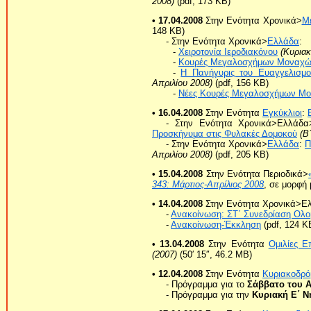
2008)
(pdf, 173 KB)
• 17.04.2008
Στην Ενότητα Χρονικά>
Μ
148 KB)
- Στην Ενότητα Χρονικά>
Ελλάδα
:
-
Χειροτονία Ιεροδιακόνου
(Κυριακ
-
Κουρές Μεγαλοσχήμων Μοναχ
-
Η Πανήγυρις του Ευαγγελισμ
Απριλίου 2008)
(pdf, 156 KB)
-
Νέες Κουρές Μεγαλοσχήμων Μ
• 16.04.2008
Στην Ενότητα
Εγκύκλιοι
:
- Στην Ενότητα Χρονικά>Ελλάδα
Προσκήνυμα στις Φυλακές Δομοκού
(Β
- Στην Ενότητα Χρονικά>
Ελλάδα
:
Π
Απριλίου 2008)
(pdf, 205 KB)
• 15.04.2008
Στην Ενότητα Περιοδικά>
343: Μάρτιος-Απρίλιος 2008
, σε μορφή 
• 14.04.2008
Στην Ενότητα Χρονικά>Ε
-
Ανακοίνωση: ΣΤ΄ Συνεδρίαση Ολο
-
Ανακοίνωση-Έκκληση
(pdf, 124 K
• 13.04.2008
Στην Ενότητα
Ομιλίες Ε
(2007)
(50′ 15″, 46.2 MB)
• 12.04.2008
Στην Ενότητα
Κυριακοδρό
- Πρόγραμμα για το
Σάββατο του Α
- Πρόγραμμα για την
Κυριακή Ε΄ Ν