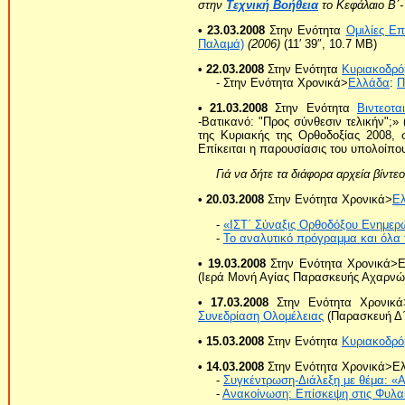
στην
Τεχνική Βοήθεια
το Κεφάλαιο Β΄-
• 23.03.2008
Στην Ενότητα
Ομιλίες Ε
Παλαμά)
(2006)
(11′ 39″, 10.7 MB)
• 22.03.2008
Στην Ενότητα
Κυριακοδρό
- Στην Ενότητα Χρονικά>
Ελλάδα
:
Π
• 21.03.2008
Στην Ενότητα
Βιντεοτα
-Βατικανό: "Προς σύνθεσιν τελικήν";» 
της Κυριακής της Ορθοδοξίας 2008, σ
Επίκειται η παρουσίασις του υπολοίπ
Γιά να δήτε τα διάφορα αρχεία βίντ
• 20.03.2008
Στην Ενότητα Χρονικά>
Ε
-
«ΙΣΤ΄ Σύναξις Ορθοδόξου Ενημε
-
Το αναλυτικό πρόγραμμα και όλα τ
• 19.03.2008
Στην Ενότητα Χρονικά>
(Ιερά Μονή Αγίας Παρασκευής Αχαρνών
• 17.03.2008
Στην Ενότητα Χρονικά
Συνεδρίαση Ολομέλειας
(Παρασκευή Δ΄ 
• 15.03.2008
Στην Ενότητα
Κυριακοδρό
• 14.03.2008
Στην Ενότητα Χρονικά>Ε
-
Συγκέντρωση-Διάλεξη με θέμα: «
-
Ανακοίνωση: Επίσκεψη στις Φυλα