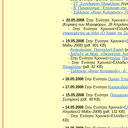
-
ΣΤ΄ Συνεδρίαση Ολομέλειας
(Ιε
-
Β΄ Προσκύνημα - Επίσκεψη στι
-
Σύλλογος «Άγιος Κυπριανός»: Π
• 20.05.2008
Στην Ενότητα Χρονικά>
(Κυριακή των Μυροφόρων, 28 Απριλίου
- Στην Ενότητα Χρονικά>Ελλάδ
ντοκουμέντου με τίτλο «Ο Χορός της 
• 19.05.2008
Στην Ενότητα Χρονικά>
Μαΐου 2008)
(pdf, 801 KB)
-
Ανακοίνωσις: Πασχαλινή Εορτή
(p
-
Διάλεξις με θέμα: «Οικογένεια:
- Στην Ενότητα Χρονικά>
Ιταλία
:
Πά
- Στην Ενότητα Χρονικά>Ελλάδα
Ολομέλειας
(pdf, 82 KB)
-
Σύλλογος «Άγιος Κυπριανός» - Α΄ 
• 18.05.2008
Στην Ενότητα
Ομιλίες Επ
• 17.05.2008
Στην Ενότητα
Κυριακοδρό
• 15.05.2008
Στην Ενότητα
Πνευματικ
Σωτηρίου
) (pdf, 48 KB)
• 14.05.2008
Στην Ενότητα Χρονικά>
Ε
Απριλίου/2 Μαΐου 2008)
(pdf, 132 KB)
- Στην Ενότητα Χρονικά>Ελλάδα>
KB)