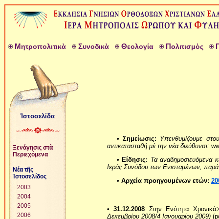
Μ
Σ
Θ
Π
ητροπολιτικὰ
υνοδικὰ
εολογία
ολιτισμὸς
Ἱστοσελίδα
• Σημείωσις:
Υπενθυμίζουμε στους
αντικατασταθή μέ την νέα διεύθυνσι:
ww
Ξενάγησις στὰ
Περιεχόμενα
• Είδησις:
Τα αναδημοσιευόμενα κε
Ιεράς Συνόδου των Ενισταμένων, παρά μ
Νέα τῆς
Ἱστοσελίδος
• Αρχεία προηγουμένων ετών:
20
2003
2004
2005
• 31.12.2008
Στην Ενότητα Χρονικά
2006
Δεκεμβρίου 2008/4 Ιανουαρίου 2009)
(p