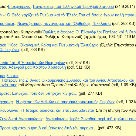
φία>
Εἰσερχόμενα
:
Εὐχαριστίες τοῦ Ἑλληνικοῦ Ἐρυθροῦ Σταυροῦ
(24.9.2014) 
ων»
:
Ὁ Θεὸς χαρίζει τὸ Πνεῦμα καὶ τὸ Ἔλεός Του σὲ ὅσους ἔχουν καλὴ προα
υσιάσεις
:
Νεοναζιστικὸς παγανισμὸς καὶ ᾿Ορθόδοξη ᾿Εκκλησία
(pdf, 262 KB)
ητροπολίτου Κυπριανοῦ>
Ὁμιλίες Διάφορες
:
Οἱ Εἰκονόφιλοι Πατέρες καὶ ἡ Θεο
ητροπολίτου Ὠρωποῦ καὶ Φυλῆς κ. Κυπριανοῦ) (ἀρχεῖο ἤχου, 103′ 43″, 119 M
τικὸ Ἦθος
:
Οἰκονομικὴ Κρίση καὶ Πνευματικὴ Ἐλευθερία
(Ὁμιλία Ἐπισκόπου 
Οἱ Ποιμένες
(pdf, 238 KB)
πνία ἐπὶ τῇ Ἐπετείῳ τῶν Νικητηρίων
(pdf, 897 KB)
ήστου Ἀδελφοῦ μας Χρίστου Χρυσούλη
(pdf, 511 KB)
κδηλώσεις
:
Πατέρων τῆς Ζ´ Ἁγίας Οἰκουμενικῆς Συνόδου καὶ τοῦ Ἁγίου Ἀποστόλου καὶ
λογία τους
τοῦ Μητροπολίτου Ὠρωποῦ καὶ Φυλῆς κ. Κυπριανοῦ
(pdf, 1.09 KB)
έματα
:
Εὐτυχῶς, τότε δὲν ὑπῆρχαν κινητά...
(pdf, 277 KB)
ήχησις»
:
Ἡ σχέσις τῶν Λαϊκῶν μὲ τοὺς ἐκκλησιαστικοὺς Ποιμένες
(pdf, 1.02 
ἰκονολογία
:
Ἡ Ἱστορία διδάσκει καὶ ἐπαναλαμβάνεται
Ἐπὶ τῇ Μνήμῃ τῶν Ἁγί
Συνοδικαὶ Ἀνακοινώσεις
:
Ἀνακοίνωσις Ἱερᾶς Συνόδου περὶ τοῦ πρώτου ἐπι
Προσευχὴ στὸν οὐρανὸ καὶ θάνατος ἀπὸ τὸν οὐρανό...
(pdf, 473 KB)