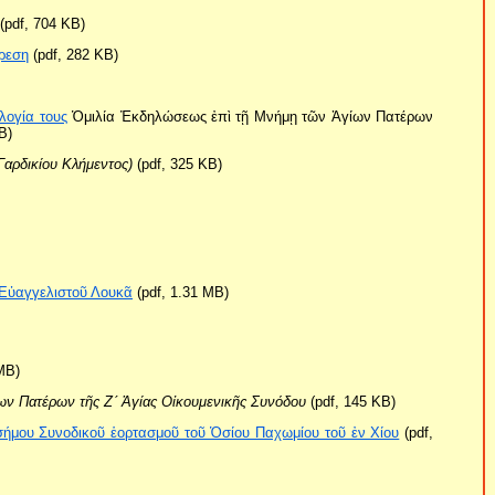
(pdf, 704 KB)
ίρεση
(pdf, 282 KB)
λογία τους
Ὁμιλία Ἐκδηλώσεως ἐπὶ τῇ Μνήμῃ τῶν Ἁγίων Πατέρων
B)
Γαρδικίου Κλήμεντος)
(pdf, 325 KB)
 Εὐαγγελιστοῦ Λουκᾶ
(pdf, 1.31 ΜB)
MB)
ων Πατέρων τῆς Ζ´ Ἁγίας Οἰκουμενικῆς Συνόδου
(pdf, 145 KB)
σήμου Συνοδικοῦ ἑορτασμοῦ τοῦ Ὁσίου Παχωμίου τοῦ ἐν Χίου
(pdf,