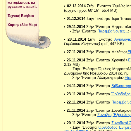
матеріаловъ на
• 02.12.2014
Στὴν ῾Ενότητα Ὁμιλίες Μ
русскомъ языкѣ
(ἀρχεῖο ἤχου, 60′ 16″, 55.4 MB)
Τεχνικὴ Βοήθεια
• 01.12.2014
Στὴν ῾Ενότητα Ἱερὰ Ἐπισ
Χάρτης (Site Map)
• 29.11.2014
Στὴν ῾Ενότητα Μητροπολι
- Στὴν ῾Ενότητα
Παρεμβαίνοντες...
:
• 28.11.2014
Στὴν ῾Ενότητα
Ἁγιολογι
Γαρδικίου Κλήμεντος)
(pdf, 447 KB)
• 27.11.2014
Στὴν ῾Ενότητα Μελέτες>
Ε
• 26.11.2014
Στὴν ῾Ενότητα Χρονικά>
Ἑ
2.12 MB)
- Στὴν ῾Ενότητα Ὁμιλίες Μητροπολ
Δυνάμεων 8ης Νοεμβρίου 2014 ἐκ. ἡμ. (
- Στὴν ῾Ενότητα Ἀλληλογραφία>
Εἰσ
• 24.11.2014
Στὴν ῾Ενότητα
Βιβλιοπαρο
• 23.11.2014
Στὴν ῾Ενότητα
Ὀρθόδοξος
• 22.11.2014
Στὴν ῾Ενότητα
Παρεμβαίνο
• 21.11.2014
Στὴν ῾Ενότητα Συναξάριο
- Στὴν ῾Ενότητα
Συνάξεις Ἐξομολο
• 20.11.2014
Στὴν ῾Ενότητα
Συνοδικαὶ 
- Στὴν ῾Ενότητα
Ὀρθόδοξος Ἐνημέ