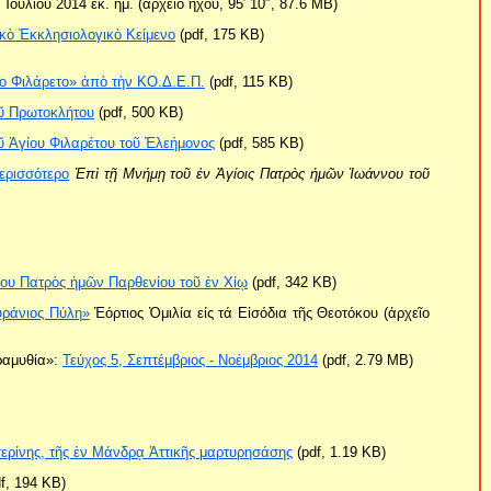
Ἰουλίου 2014 ἐκ. ἡμ. (ἀρχεῖο ἤχου, 95′ 10″, 87.6 MB)
κὸ Ἐκκλησιολογικὸ Κείμενο
(pdf, 175 KB)
ιο Φιλάρετο» ἀπὸ τὴν ΚΟ.Δ.Ε.Π.
(pdf, 115 KB)
οῦ Πρωτοκλήτου
(pdf, 500 KB)
ῦ Ἁγίου Φιλαρέτου τοῦ Ἐλεήμονος
(pdf, 585 KB)
ερισσότερο
Ἐπὶ τῇ Μνήμῃ τοῦ ἐν Ἁγίοις Πατρὸς ἡμῶν Ἰωάννου τοῦ
ίου Πατρὸς ἡμῶν Παρθενίου τοῦ ἐν Χίῳ
(pdf, 342 KB)
ράνιος Πύλη»
Ἑόρτιος Ὁμιλία είς τά Εἰσόδια τῆς Θεοτόκου (ἀρχεῖο
αραμυθία»:
Τεύχος 5, Σεπτέμβριος - Νοέμβριος 2014
(pdf, 2.79 MB)
τερίνης, τῆς ἐν Μάνδρᾳ Ἀττικῆς μαρτυρησάσης
(pdf, 1.19 KB)
f, 194 KB)