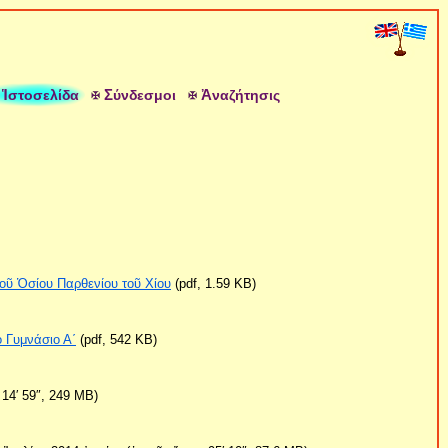
Ἱ
Σ
Ἀ
στοσελίδα
ύνδεσμοι
ναζήτησις
τοῦ Ὁσίου Παρθενίου τοῦ Χίου
(pdf, 1.59 KB)
ὸ Γυμνάσιο Α΄
(pdf, 542 KB)
 14′ 59″, 249 MB)