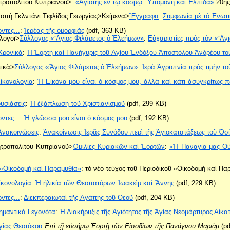
ητροπολίτου Κυπριανοῦ>
:
«Ἁγιότης ἐν τῷ κόσμῳ: Ὑπομονὴ καὶ Ἐλπίδα»
20ης 
οπὴ Γκλντάνι Τιφλίδος Γεωργίας>Κείμενα>
Ἔγγραφα
:
Συμφωνία μὲ τὸ Ἑνωτι
ντες...
:
Ἱερέας τῆς ὀμορφιᾶς
(pdf, 363 KB)
λογοι>
Σύλλογος «῞Αγιος Φιλάρετος ὁ Ἐλεήμων»
:
Εὐχαριστίες πρὸς τὸν «῞Αγ
Χρονικὰ
:
Ἡ Ἑορτὴ καὶ Πανήγυρις τοῦ Ἁγίου Ἐνδόξου Ἀποστόλου Ἀνδρέου τ
τικὰ>
Σύλλογος «Ἅγιος Φιλάρετος ὁ Ἐλεήμων»
:
Ἱερὰ Ἀγρυπνία πρὸς τιμὴν το
ἰκονολογία
:
Ἡ Εἰκόνα μου εἶναι ὁ κόσμος μου, ἀλλὰ καὶ κάτι ἀσυγκρίτως π
υσιάσεις
:
Ἡ ἐξάπλωση τοῦ Χριστιανισμοῦ
(pdf, 299 KB)
ντες...
:
Ἡ γλῶσσα μου εἶναι ὁ κόσμος μου
(pdf, 192 KB)
Ἀνακοινώσεις
:
Ἀνακοίνωσις Ἱερᾶς Συνόδου περὶ τῆς Ἀγιοκατατάξεως τοῦ Ὁσ
ητροπολίτου Κυπριανοῦ>
Ὁμιλίες Κυριακῶν καὶ Ἑορτῶν
:
«Ἡ Παναγία μας Οὐ
«Οἰκοδομὴ καὶ Παραμυθία»
: τὸ νέο τεύχος τοῦ Περιοδικοῦ «Οἰκοδομὴ καὶ Π
ἰκονολογία
:
Ἡ ἡλικία τῶν Θεοπατόρων Ἰωακεὶμ καὶ Ἄννης
(pdf, 229 KB)
ντες...
:
Διεκπεραιωταὶ τῆς Ἀγάπης τοῦ Θεοῦ
(pdf, 204 KB)
ημαντικὰ Γεγονότα
:
Ἡ Διακήρυξις τῆς Ἁγιότητος τῆς Ἁγίας Νεομάρτυρος Αἰκα
γίας Θεοτόκου
Ἐπὶ τῇ εὐσήμῳ Ἑορτῇ τῶν Εἰσοδίων τῆς Πανάγνου Μαριὰμ
(pd