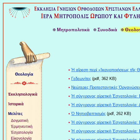
Μ
Σ
Θ
ητροπολιτικὰ
υνοδικὰ
εολο
•
Ἡ αἵρεση περὶ «Ἱκανοποιήσεως τῆς Θ
Θεολογία
•
Γεδεωνίτες
(pdf, 362 KB)
•
Νεώτερες Προτεσταντικὲς Ὀργανώσει
Ἐκκλησιολογικὰ
•
Ἡ σύγχρονος αἱρετικὴ Ἐσχατολογία: 
Ἱστορικὰ
•
Ἡ σύγχρονος αἱρετικὴ Ἐσχατολογία: 
•
Ὁ Νηπιοβαπτισμὸς
(pdf, 262 KB)
Μελέτες
Δογματικὴ
•
Ἡ σύγχρονος αἱρετικὴ Ἐσχατολογία: Γ
Ἑρμηνευτικὴ
•
Ἡ σύγχρονος αἱρετικὴ Ἐσχατολογία: Β
Ἐσχατολογία
Εἰκονολογία
•
Ἡ σύγχρονος αἱρετικὴ Ἐσχατολογία: Α