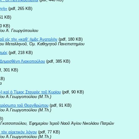
υχὴ»
(pdf, 265 KB)
61 KB)
50 KB)
ίου Ἀ. Γεωργόπουλου
οῦ εἰς τὴν «καθ᾿ ἡμᾶς Ἀνατολὴν
(pdf, 180 KB)
ου Μεταλληνοῦ, Ὁμ. Καθηγητοῦ Πανεπιστημίου
σμὸς
(pdf, 218 KB)
 Δημοσθένη Λιακοπούλου
(pdf, 385 KB)
f, 301 KB)
KB)
α
) καὶ ὁ Τίμιος Σταυρὸς τοῦ Κυρίου
(pdf, 90 KB)
ίου Ἀ.Γεωργοπούλου (M.Th.)
 πρόσωπο τοῦ Θεανθρώπου
(pdf, 91 KB)
ίου Ἀ.Γεωργοπούλου (M.Th.)
B)
 Γκοτσοπούλου, Ἐφημερίου Ἱεροῦ Ναοῦ Ἁγίου Νικολάου Πατρῶν
 τὸν αἱρετικὸν λόγον
(pdf, 77 KB)
ίου Ἀ.Γεωργοπούλου (M.Th.)