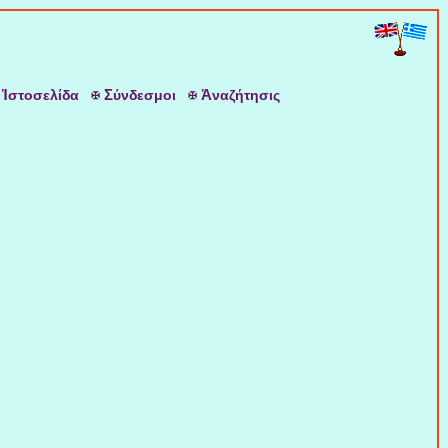
Ἱ
Σ
Ἀ
στοσελίδα
ύνδεσμοι
ναζήτησις