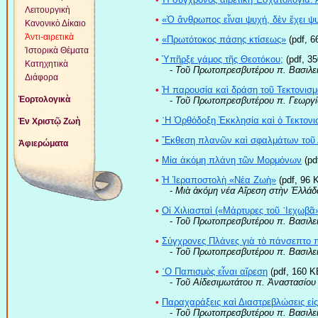
Λειτουργικὴ
•
«Ὁ ἄνθρωπος εἶναι ψυχή, δὲν ἔχει ψ
Κανονικὸ Δίκαιο
Ἀντι-αιρετικὰ
•
«Πρωτότοκος πάσης κτίσεως»
(pdf, 6
Ἱστορικὰ Θέματα
•
Ὑπῆρξε γάμος τῆς Θεοτόκου;
(pdf, 3
Κατηχητικὰ
-
Τοῦ Πρωτοπρεσβυτέρου π. Bασιλε
Διάφορα
•
Ἡ παρουσία καὶ δράση τοῦ Τεκτονισμ
Ἑορτολογικὰ
-
Τοῦ Πρωτοπρεσβυτέρου π. Γεωργί
•
῾Η Ὀρθόδοξη Ἐκκλησία καὶ ὁ Τεκτονι
Ἐν Χριστῷ Ζωὴ
•
Ἔκθεση πλανῶν καὶ σφαλμάτων τοῦ
Ἀφιερώματα
•
Μία ἀκόμη πλάνη τῶν Μορμόνων
(pd
•
Ἡ Ἱεραποστολὴ «Νέα Ζωὴ»
(pdf, 96 
-
Μιὰ ἀκόμη νέα Αἵρεση στὴν Ἑλλάδ
•
Οἱ Χιλιασταὶ («Μάρτυρες τοῦ ᾿Ιεχωβᾶ»
-
Τοῦ Πρωτοπρεσβυτέρου π. Βασιλε
•
Σύγχρονες Πλάνες γιὰ τὸ πάνσεπτο
-
Τοῦ Πρωτοπρεσβυτέρου π. Βασιλε
•
῾Ο Παπισμὸς εἶναι αἵρεση
(pdf, 160 K
-
Τοῦ Αἰδεσιμωτάτου π. Ἀναστασίου
•
Παραχαράξεις καὶ Διαστρεβλώσεις εἰς
-
Τοῦ Πρωτοπρεσβυτέρου π. Βασιλε