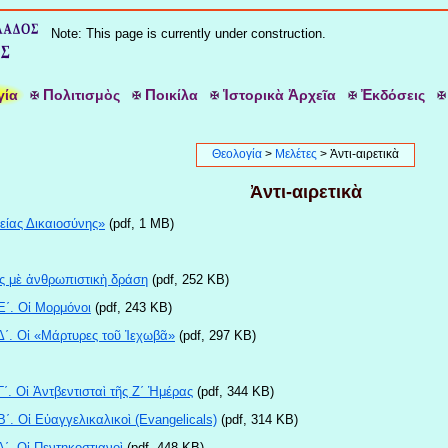
Note: This page is currently under construction.
Π
Π
Ἱ
Ἀ
Ἐ
γία
ολιτισμὸς
οικίλα
στορικὰ
ρχεῖα
κδόσεις
Θεολογία
>
Μελέτες
> Ἀντι-αιρετικὰ
Ἀντι-αιρετικὰ
είας Δικαιοσύνης»
(pdf, 1 MB)
ς μὲ ἀνθρωπιστικὴ δράση
(pdf, 252 ΚB)
Ε΄. Οἱ Μορμόνοι
(pdf, 243 KB)
Δ΄. Οἱ «Μάρτυρες τοῦ Ἰεχωβᾶ»
(pdf, 297 KB)
΄. Οἱ Ἀντβεντισταὶ τῆς Ζ΄ Ἡμέρας
(pdf, 344 KB)
΄. Οἱ Εὐαγγελικαλικοὶ (Evangelicals)
(pdf, 314 KB)
΄. Οἱ Πεντηκοστιανοὶ
(pdf, 448 KB)