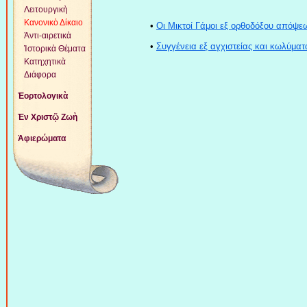
Λειτουργικὴ
Κανονικὸ Δίκαιο
•
Οι Μικτοί Γάμοι εξ ορθοδόξου απόψε
Ἀντι-αιρετικὰ
•
Συγγένεια εξ αγχιστείας και κωλύμα
Ἱστορικὰ Θέματα
Κατηχητικὰ
Διάφορα
Ἑορτολογικὰ
Ἐν Χριστῷ Ζωὴ
Ἀφιερώματα