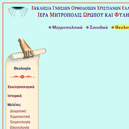
Μ
Σ
Θ
ητροπολιτικὰ
υνοδικὰ
εολο
Θεολογία
Ἐκκλησιολογικὰ
Ἱστορικὰ
Μελέτες
Δογματικὴ
Ἑρμηνευτικὴ
Ἐσχατολογία
Εἰκονολογία