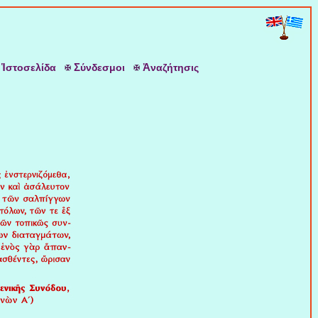
Ἱ
Σ
Ἀ
στοσελίδα
ύνδεσμοι
ναζήτησις