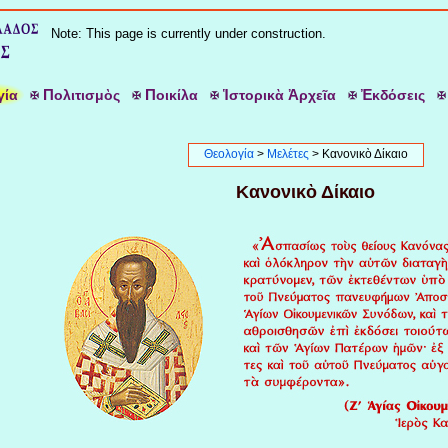
Note: This page is currently under construction.
Π
Π
Ἱ
Ἀ
Ἐ
γία
ολιτισμὸς
οικίλα
στορικὰ
ρχεῖα
κδόσεις
Θεολογία
>
Μελέτες
> Κανονικὸ Δίκαιο
Κανονικὸ Δίκαιο