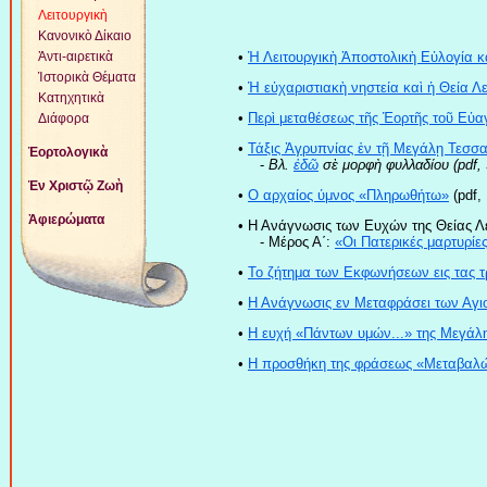
Λειτουργικὴ
Κανονικὸ Δίκαιο
Ἀντι-αιρετικὰ
•
Ἡ Λειτουργικὴ Ἀποστολικὴ Εὐλογία κ
Ἱστορικὰ Θέματα
•
Ἡ εὐχαριστιακὴ νηστεία καὶ ἡ Θεία 
Κατηχητικὰ
•
Περὶ μεταθέσεως τῆς Ἑορτῆς τοῦ Εὐα
Διάφορα
•
Τάξις Ἀγρυπνίας ἐν τῇ Μεγάλῃ Τεσσα
Ἑορτολογικὰ
-
Βλ.
ἐδῶ
σὲ μορφὴ φυλλαδίου (pdf,
Ἐν Χριστῷ Ζωὴ
•
O αρχαίος ύμνος «Πληρωθήτω»
(pdf,
Ἀφιερώματα
• Η Ανάγνωσις των Ευχών της Θείας Λε
- Μέρος Α΄:
«Οι Πατερικές μαρτυρίε
•
Το ζήτημα των Εκφωνήσεων εις τας τ
•
Η Ανάγνωσις εν Μεταφράσει των Αγι
•
Η ευχή «Πάντων υμών...» της Μεγάλ
•
Η προσθήκη της φράσεως «Μεταβαλών