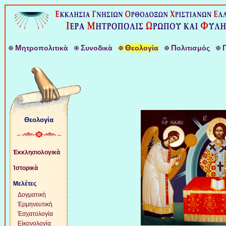
Μ
Σ
Θ
Π
ητροπολιτικὰ
υνοδικὰ
εολογία
ολιτισμὸς
Θεολογία
Ἐκκλησιολογικὰ
Ἱστορικὰ
Μελέτες
Δογματικὴ
Ἑρμηνευτικὴ
Ἐσχατολογία
Εἰκονολογία