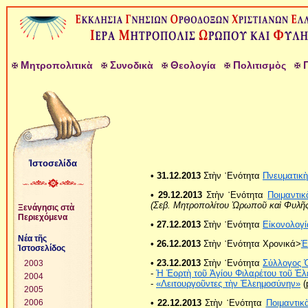
Μ
Σ
Θ
Π
ητροπολιτικὰ
υνοδικὰ
εολογία
ολιτισμὸς
Ἱστοσελίδα
• 31.12.2013
Στὴν ῾Ενότητα
Πνευματικὴ
• 29.12.2013
Στὴν ῾Ενότητα
Ποιμαντικ
(Σεβ. Μητροπολίτου Ὠρωποῦ καὶ Φυλῆς
Ξενάγησις στὰ
Περιεχόμενα
• 27.12.2013
Στὴν ῾Ενότητα
Εἰκονολογί
Νέα τῆς
• 26.12.2013
Στὴν ῾Ενότητα Χρονικά>
Ἑ
Ἱστοσελίδος
• 23.12.2013
Στὴν ῾Ενότητα
Σύλλογος 
2003
-
Ἡ Ἑορτὴ τοῦ Ἁγίου Φιλαρέτου τοῦ Ἐλ
2004
-
«Λειτουργοῦντες τὴν Ἐλεημοσύνην»
(
2005
• 22.12.2013
Στὴν ῾Ενότητα
Ποιμαντικ
2006