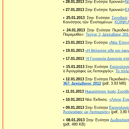
• 28.01.2013
Στην Ενότητα Χρονικά>
Νό
• 27.01.2013
Στην Ενότητα Χρονικά>
Ε
• 25.01.2013
Στην Ενότητα
Συνοδικὰ
Κοινότητος τῶν Ἐνισταμένων:
ΚΟΙΝΗ 
• 24.01.2013
Στην Ενότητα Περιοδικ
Παραμυθία»:
Τεύχος 2, Δεκέμβριος 201
• 23.01.2013
Στην Ενότητα
«Νέα Ἐποχ
• 19.01.2013
«Η θάλασσα είδε και έφυγ
• 17.01.2013
῾Η Γυναικεία Διακονία στ
• 15.01.2013
Στην Ενότητα
Εικονολογί
ὁ Ἁγιογράφος ὡς Λειτουργὸς»:
Το πλήρ
• 12.01.2013
Στην Ενότητα Περιοδικά>
367: Δεκέμβριος 2012
(pdf, 3.83 ΜB)
• 11.01.2013
Ημερολόγιον Ιεράς Συνόδ
• 10.01.2013
Νέα Έκδοσις:
«Λόγος Εγκ
• 09.01.2013
Στην Ενότητα
Εικονολογί
Ἁγιογράφος ὡς Λειτουργὸς»
(pdf, 3,80
• 08.01.2013
Στην Ενότητα
Δωδεκάορ
(pdf, 480 KB)