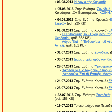
• 06.08.2013
Ἡ Ἀργία τῆς Κυριακῆς
• 05.08.2013
Στην Ενότητα
Συνοδικὰ
Κοινότητος τῶν Ἐνισταμένων:
ΚΟΙΝΗ 
• 04.08.2013
Στην Ενότητα Χρονικά>
Ε
Σερρῶν
(pdf, 225 KB)
• 01.08.2013
Στην Ενότητα Χρονικά>
Ε
-
Ἡ Ἐνθρόνισις τοῦ Ἡγουμένου τῆς
Θεοδοσίου
(pdf, 362 KB)
-
Λόγος Ἐπὶ τῇ Ἐνθρονίσει τοῦ νέ
Ἀττικῆς
(pdf, 181 KB)
• 31.07.2013
Στην Ενότητα
Συνοδικὰ
:
Δ
• 30.07.2013
Διαμαρτυρία πρὸς τὸν Κο
• 29.07.2013
Στην Ενότητα
Ὑμνογραφι
-
᾿Ακολουθία Εἰς Ἀρχάριον Κειρόμ
-
᾿Ακολουθία Ἐπὶ τῇ Ἐνάρξει Μοναχ
• 24.07.2013
Στην Ενότητα Χρονικά>
Ε
• 23.07.2013
Στην Ενότητα Χρονικά>
Ε
• 22.07.2013
Στην Ενότητα
Συνοδικὰ
(pdf, 155 KB)
• 19.07.2013
Το νέο τεύχος του Περιοδ