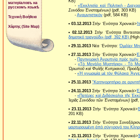
ΚB)
матеріаловъ на
-
«Ἐκκλησία καὶ Πολιτικὴ - Διαχρ
русскомъ языкѣ
Συνόδου Ἐνισταμένων)
(pdf, 303 ΚB)
-
Αναμνηστικόν
(pdf, 584 KB)
Τεχνικὴ Βοήθεια
• 03.12.2013
Στὴν ῾Ενότητα Χρονικά>
Ἰ
Χάρτης (Site Map)
• 02.12.2013
Στὴν ῾Ενότητα Βιντεοται
δημοτικό τραγούδι» (pdf, 392 KB)
(High
• 29.11.2013
Νέα ῾Ενότητα:
Ὁμιλίες Μη
• 27.11.2013
Στὴν ῾Ενότητα Χρονικά>
Ἑ
-
Πανηγυρικὴ Ἀγρυπνία πρὸς τιμὴ
-
«Τὸ Μεγάλο Μυστήριο» - Τὸ Μυσ
Ὠρωποῦ καὶ Φυλῆς Κυπριανοῦ, Προέδρ
-
«Ἡ γνωριμία μὲ τὸν Φύλακα Ἄγγε
• 25.11.2013
"Κατηγορητήριο σε αρνητή
• 24.11.2013
Στὴν ῾Ενότητα Χρονικά>
Ἑ
-
«Πατέρες καὶ Διδάσκαλοι τῆς Ἐκκ
Ἱερᾶς Συνόδου τῶν Ἐνισταμένων)
(pdf,
• 23.11.2013
Στὴν ῾Ενότητα Χρονικά>
201 KB)
• 22.11.2013
Στὴν ῾Ενότητα Συναξάριο
μαρτυρουμένη ἀπὸ σύγχρονό του Κληρ
• 21.11.2013
Στὴν ῾Ενότητα Χρονικά>