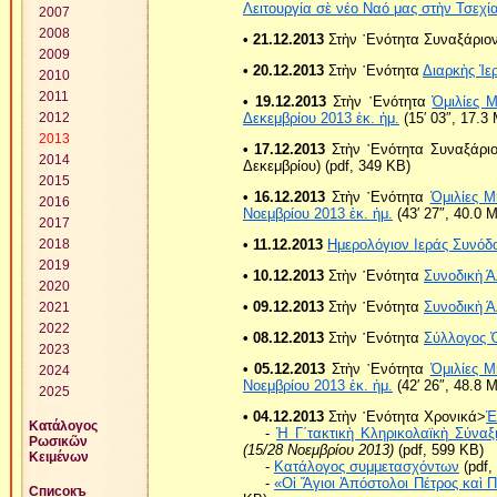
Λειτουργία σὲ νέο Ναό μας στὴν Τσεχί
2007
2008
• 21.12.2013
Στὴν ῾Ενότητα Συναξάριο
2009
• 20.12.2013
Στὴν ῾Ενότητα
Διαρκὴς Ἱε
2010
2011
• 19.12.2013
Στὴν ῾Ενότητα
Ὁμιλίες 
Δεκεμβρίου 2013 ἐκ. ἡμ.
(15′ 03″, 17.3
2012
2013
• 17.12.2013
Στὴν ῾Ενότητα Συναξάρι
2014
Δεκεμβρίου) (pdf, 349 KB)
2015
• 16.12.2013
Στὴν ῾Ενότητα
Ὁμιλίες Μ
2016
Νοεμβρίου 2013 ἐκ. ἡμ.
(43′ 27″, 40.0 
2017
• 11.12.2013
Ημερολόγιον Ιεράς Συνόδ
2018
2019
• 10.12.2013
Στὴν ῾Ενότητα
Συνοδικὴ 
2020
• 09.12.2013
Στὴν ῾Ενότητα
Συνοδικὴ 
2021
2022
• 08.12.2013
Στὴν ῾Ενότητα
Σύλλογος 
2023
• 05.12.2013
Στὴν ῾Ενότητα
Ὁμιλίες Μ
2024
Νοεμβρίου 2013 ἐκ. ἡμ.
(42′ 26″, 48.8 
2025
• 04.12.2013
Στὴν ῾Ενότητα Χρονικά>
Ἑ
Κατάλογος
-
Ἡ Γ΄τακτικὴ Κληρικολαϊκὴ Σύναξ
Ρωσικῶν
(15/28 Νοεμβρίου 2013)
(pdf, 599 ΚB)
Κειμένων
-
Κατάλογος συμμετασχόντων
(pdf,
-
«Οἱ Ἅγιοι Ἀπόστολοι Πέτρος καὶ Π
Списокъ