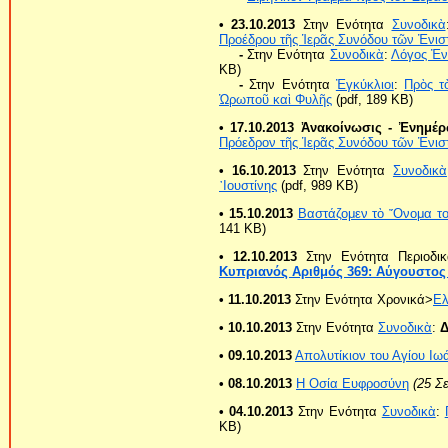
• 23.10.2013
Στην Ενότητα
Συνοδικὰ
Προέδρου τῆς Ἱερᾶς Συνόδου τῶν Ἐνι
-
Στην Ενότητα
Συνοδικὰ
:
Λόγος Ἐν
KB)
-
Στην Ενότητα
Ἐγκύκλιοι
:
Πρὸς τ
Ὠρωποῦ καὶ Φυλῆς
(pdf, 189 KB)
• 17.10.2013 Ἀνακοίνωσις - Ἐνημέ
Πρόεδρον τῆς Ἱερᾶς Συνόδου τῶν Ἐνι
• 16.10.2013
Στην Ενότητα
Συνοδικὰ
᾿Ιουστίνης
(pdf, 989 KB)
• 15.10.2013
Βαστάζομεν τὸ ῎Ονομα τ
141 KB)
• 12.10.2013
Στην Ενότητα Περιοδι
Κυπριανός Αριθμός 369: Αύγουστος
• 11.10.2013
Στην Ενότητα Χρονικά>
Ε
• 10.10.2013
Στην Ενότητα
Συνοδικὰ
:
Δ
• 09.10.2013
Απολυτίκιον του Αγίου Ι
• 08.10.2013
Η Οσία Ευφροσύνη
(25 Σ
• 04.10.2013
Στην Ενότητα
Συνοδικὰ
:
KB)