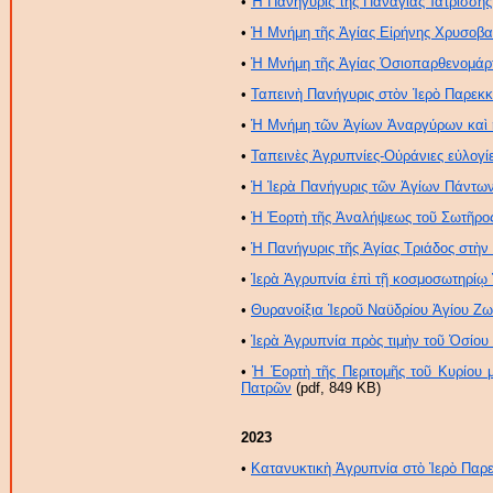
•
Ἡ Πανήγυρις τῆς Παναγίας Ἰατρίσσης
•
Ἡ Μνήμη τῆς Ἁγίας Εἰρήνης Χρυσοβ
•
Ἡ Μνήμη τῆς Ἁγίας Ὁσιοπαρθενομάρ
•
Ταπεινὴ Πανήγυρις στὸν Ἱερὸ Παρεκκ
•
Ἡ Μνήμη τῶν Ἁγίων Ἀναργύρων καὶ ἡ
•
Ταπεινὲς Ἀγρυπνίες-Οὐράνιες εὐλογί
•
Ἡ Ἱερὰ Πανήγυρις τῶν Ἁγίων Πάντω
•
Ἡ Ἑορτὴ τῆς Ἀναλήψεως τοῦ Σωτῆρο
•
Ἡ Πανήγυρις τῆς Ἁγίας Τριάδος στὴ
•
Ἱερὰ Ἀγρυπνία ἐπὶ τῇ κοσμοσωτηρίῳ
•
Θυρανοίξια Ἱεροῦ Ναϋδρίου Ἁγίου Ζω
•
Ἱερὰ Ἀγρυπνία πρὸς τιμὴν τοῦ Ὁσίου
•
Ἡ Ἑορτὴ τῆς Περιτομῆς τοῦ Κυρίου
Πατρῶν
(pdf, 849 ΚB)
2023
•
Κατανυκτικὴ Ἀγρυπνία στὸ Ἱερὸ Παρ