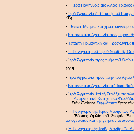
•
Ἡ ἱερὰ Πανήγυρις τῆς Ἁγίας Τριάδος 
•
Ἱερὰ Ἀγρυπνία ἐπὶ Ἑορτῇ τοῦ Εὐαγγε
KB)
•
Ἐθνικὲς Μνῆμες καὶ χρέος εὐγνωμοσ
•
Κατανυκτικὴ Ἀγρυπνία πρὸς τιμὴν τῆ
•
Τετάρτη Ποιμαντικὴ καὶ Προσκυνηματι
•
Ἡ Πανήγυρις τοῦ Ἱεροῦ Ναοῦ τῆς Ὁσί
•
Ἱερὰ Ἀγρυπνία πρὸς τιμὴν τοῦ Ὁσίου
2015
•
Ἱερὰ Ἀγρυπνία πρὸς τιμὴν τοῦ Ἁγίου
•
Κατανυκτικὴ Ἀγρυπνία στὸ Ἱερὸ Ναὸ
•
Ἱερὰ Ἀγρυπνία ἐπὶ τῇ Συνάξει πασ
-
Ἀναμνηστικό-Κατηχητικὸ Φυλλάδι
Στὴν Ἑνότητα
Στιγμιότυπα
ἔχετε τὴν
•
Ἡ Πανήγυρις τῆς Ἱερᾶς Μονῆς τῶν Ἁγ
- Ἑόρτιος Ὁμιλία τοῦ Θεοφιλ. Ἐπ
αὐτογνωσίας καὶ τῆς γνησίας μετανοία
•
Ἡ Πανήγυρις τῆς Ἱερᾶς Μονῆς τῶν Ἁγ