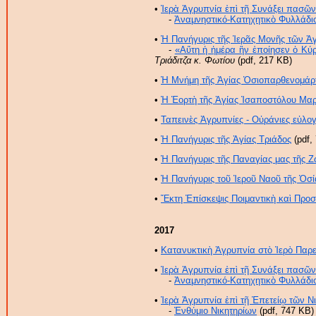
•
Ἱερὰ Ἀγρυπνία ἐπὶ τῇ Συνάξει πασ
-
Ἀναμνηστικό-Κατηχητικὸ Φυλλάδι
•
Ἡ Πανήγυρις τῆς Ἱερᾶς Μονῆς τῶν Ἁγ
-
«Αὕτη ἡ ἡμέρα ἣν ἐποίησεν ὁ Κύ
Τριάδιτζα κ. Φωτίου
(pdf, 217 ΚB)
•
Ἡ Μνήμη τῆς Ἁγίας Ὁσιοπαρθενομάρ
•
Ἡ Ἑορτὴ τῆς Ἁγίας Ἰσαποστόλου Μαρ
•
Ταπεινὲς Ἀγρυπνίες - Οὐράνιες εὐλογ
•
Ἡ Πανήγυρις τῆς Ἁγίας Τριάδος
(pdf,
•
Ἡ Πανήγυρις τῆς Παναγίας μας τῆς 
•
Ἡ Πανήγυρις τοῦ Ἱεροῦ Ναοῦ τῆς Ὁσία
•
Ἕκτη Ἐπίσκεψις Ποιμαντικὴ καὶ Προσ
2017
•
Κατανυκτικὴ Ἀγρυπνία στὸ Ἱερὸ Παρ
•
Ἱερὰ Ἀγρυπνία ἐπὶ τῇ Συνάξει πασ
-
Ἀναμνηστικό-Κατηχητικὸ Φυλλάδι
•
Ἱερὰ Ἀγρυπνία ἐπὶ τῇ Ἐπετείῳ τῶν Ν
-
Ἐνθύμιο Νικητηρίων
(pdf, 747 ΚB)