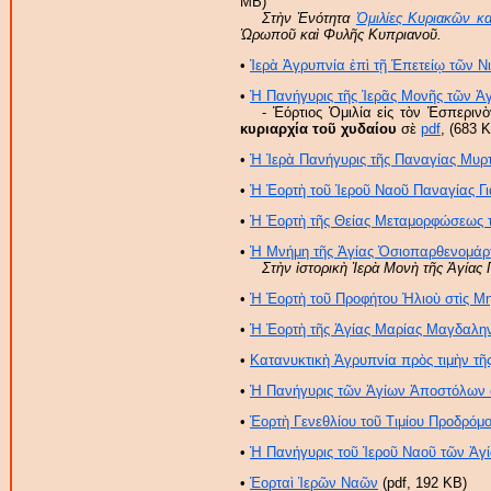
MB)
Στὴν Ἑνότητα
Ὁμιλίες Κυριακῶν κ
Ὠρωποῦ καὶ Φυλῆς Κυπριανοῦ.
•
Ἱερὰ Ἀγρυπνία ἐπὶ τῇ Ἐπετείῳ τῶν Ν
•
Ἡ Πανήγυρις τῆς Ἱερᾶς Μονῆς τῶν Ἁγ
- Ἑόρτιος Ὁμιλία εἰς τὸν Ἑσπερι
κυριαρχία τοῦ χυδαίου
σὲ
pdf
, (683 
•
Ἡ Ἱερὰ Πανήγυρις τῆς Παναγίας Μυρτι
•
Ἡ Ἑορτὴ τοῦ Ἱεροῦ Ναοῦ Παναγίας Γ
•
Ἡ Ἑορτὴ τῆς Θείας Μεταμορφώσεως 
•
Ἡ Μνήμη τῆς Ἁγίας Ὁσιοπαρθενομάρ
Στὴν ἱστορικὴ Ἱερὰ Μονὴ τῆς Ἁγία
•
Ἡ Ἑορτὴ τοῦ Προφήτου Ἠλιοὺ στὶς Μ
•
Ἡ Ἑορτὴ τῆς Ἁγίας Μαρίας Μαγδαλη
•
Κατανυκτικὴ Ἁγρυπνία πρὸς τιμὴν τῆ
•
Ἡ Πανήγυρις τῶν Ἁγίων Ἀποστόλων 
•
Ἑορτὴ Γενεθλίου τοῦ Τιμίου Προδρόμ
•
Ἡ Πανήγυρις τοῦ Ἱεροῦ Ναοῦ τῶν Ἁγ
•
Ἑορταὶ Ἱερῶν Ναῶν
(pdf, 192 KB)