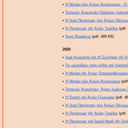
•
Ἡ Μνήμη τῶν Ἁγίων Ἀναργύρων - Ἡ Σ
•
Ταπεινὲς Ἀγρυπνίες-Οὐράνιες εὐλογί
•
Ἡ Ἱερὰ Πανήγυρις τῶν Ἁγίων Πάντω
•
Ἡ Πανήγυρις τῆς Ἁγίας Τριάδος
(pdf,
•
Ἅγια Θεοφάνια
(pdf, 489 ΚB)
2020
•
Ἱερὰ Ἀγρυπνία ἐπὶ τῇ Συλλήψει τῆς 
•
Τὰ «ἐμπόδια» στὴν κλῆσι τοῦ Χριστο
•
Ἡ Μνήμη τῆς Ἁγίας Ὁσιοπαρθενομάρ
•
Ἡ Μνήμη τῶν Ἁγίων Ἀναργύρων
(pdf
•
Ταπεινὲς Ἀγρυπνίες: Ἁγίου Ἰωάννου
•
Ἡ Ἑορτὴ τοῦ Ἁγίου Γλυκερίου
(pdf, 4
•
Ἡ Ἱερὰ Πανήγυρις τῶν Ἁγίων Πάντω
•
Ἡ Πανήγυρις τῆς Ἁγίας Τριάδος
(pdf,
•
Ἡ Πανήγυρις τοῦ Ἱεροῦ Ναοῦ τῆς Ὁσί