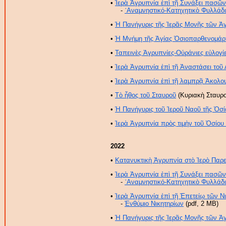
•
Ἱερὰ Ἀγρυπνία ἐπὶ τῇ Συνάξει πασ
-
᾿Αναμνηστικό-Κατηχητικὸ Φυλλάδ
•
Ἡ Πανήγυρις τῆς Ἱερᾶς Μονῆς τῶν Ἁγ
•
Ἡ Μνήμη τῆς Ἁγίας Ὁσιοπαρθενομάρ
•
Ταπεινὲς Ἀγρυπνίες-Οὐράνιες εὐλογίε
•
Ἱερὰ Ἀγρυπνία ἐπὶ τῇ Ἀναστάσει το
•
Ἱερὰ Ἀγρυπνία ἐπὶ τῇ λαμπρᾷ Ἀκολ
•
Τὸ ἦθος τοῦ Σταυροῦ
(Κυριακὴ Σταυρο
•
Ἡ Πανήγυρις τοῦ Ἱεροῦ Ναοῦ τῆς Ὁσί
•
Ἱερὰ Ἀγρυπνία πρὸς τιμὴν τοῦ Ὁσίου
2022
•
Κατανυκτικὴ Ἀγρυπνία στὸ Ἱερὸ Παρ
•
Ἱερὰ Ἀγρυπνία ἐπὶ τῇ Συνάξει πασ
-
᾿Αναμνηστικό-Κατηχητικὸ Φυλλάδ
•
Ἱερὰ Ἀγρυπνία ἐπὶ τῇ Ἐπετείῳ τῶν Ν
-
Ἐνθύμιο Νικητηρίων
(pdf, 2 MB)
•
Ἡ Πανήγυρις τῆς Ἱερᾶς Μονῆς τῶν Ἁγ