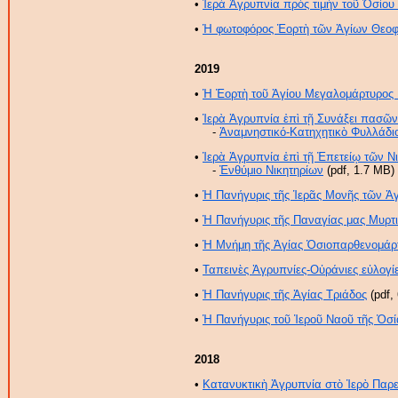
•
Ἱερὰ Ἀγρυπνία πρὸς τιμὴν τοῦ Ὁσίου
•
Ἡ φωτοφόρος Ἑορτὴ τῶν Ἁγίων Θεο
2019
•
Ἡ Ἑορτὴ τοῦ Ἁγίου Μεγαλομάρτυρος
•
Ἱερὰ Ἀγρυπνία ἐπὶ τῇ Συνάξει πασ
-
Ἀναμνηστικό-Κατηχητικὸ Φυλλάδι
•
Ἱερὰ Ἀγρυπνία ἐπὶ τῇ Ἐπετείῳ τῶν Ν
-
Ἐνθύμιο Νικητηρίων
(pdf, 1.7 MB)
•
Ἡ Πανήγυρις τῆς Ἱερᾶς Μονῆς τῶν Ἁγ
•
Ἡ Πανήγυρις τῆς Παναγίας μας Μυρτι
•
Ἡ Μνήμη τῆς Ἁγίας Ὁσιοπαρθενομάρ
•
Ταπεινὲς Ἀγρυπνίες-Οὐράνιες εὐλογί
•
Ἡ Πανήγυρις τῆς Ἁγίας Τριάδος
(pdf,
•
Ἡ Πανήγυρις τοῦ Ἱεροῦ Ναοῦ τῆς Ὁσία
2018
•
Κατανυκτικὴ Ἀγρυπνία στὸ Ἱερὸ Παρ