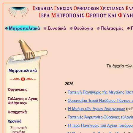
Μ
Σ
Θ
Π
ητροπολιτικὰ
υνοδικὰ
εολογία
ολιτισμὸς
Τὰ ἀρχεῖα τῶν 
Μητροπολιτικὰ
2026
Ὀργάνωσις
•
Ταπεινὴ Πανήγυρις τῆς Μεγάλης Ἰσα
Σύλλογος «῞Αγιος
•
Θυρανοίξια Ἱεροῦ Ναϋδρίου Πάντων 
Φιλάρετος»
•
Ἡ Μνήμη τῶν Ἁγίων Ἀναργύρων
(pdf
Κατηχητικὰ
•
Ταπεινὲς Ἀγρυπνίες-Οὐράνιες εὐλογί
Χρονικὰ
•
Ἡ Ἱερὰ Πανήγυρις τοῦ Ἁγίου Ἰσαύρου
Σημαντικὰ
Γεγονότα