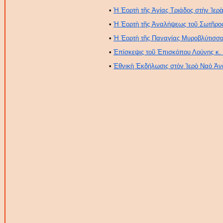
•
Ἡ Ἑορτὴ τῆς Ἁγίας Τριάδος στὴν Ἱε
•
Ἡ Ἑορτὴ τῆς Ἀναλήψεως τοῦ Σωτῆρο
•
Ἡ Ἑορτὴ τῆς Παναγίας Μυροβλύτισσας
•
Ἐπίσκεψις τοῦ Ἐπισκόπου Λούνης κ.
•
Ἐθνικὴ Ἐκδήλωσις στὸν Ἱερὸ Ναὸ Ἀ