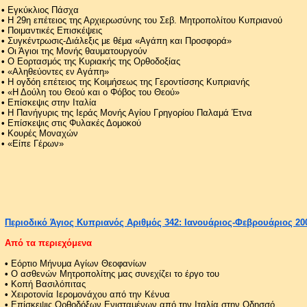
•
Εγκύκλιος Πάσχα
•
Η 29η επέτειος της Αρχιερωσύνης του Σεβ. Μητροπολίτου Κυπριανού
•
Ποιμαντικές Επισκέψεις
•
Συγκέντρωσις-Διάλεξις με θέμα «Αγάπη και Προσφορά»
•
Οι Άγιοι της Μονής θαυματουργούν
•
Ο Εορτασμός της Κυριακής της Ορθοδοξίας
•
«Αληθεύοντες εν Αγάπη»
•
Η ογδόη επέτειος της Κοιμήσεως της Γεροντίσσης Κυπριανής
•
«Η Δούλη του Θεού και ο Φόβος του Θεού»
•
Επίσκεψις στην Ιταλία
•
Η Πανήγυρις της Ιεράς Μονής Αγίου Γρηγορίου Παλαμά Έτνα
•
Επίσκεψις στις Φυλακές Δομοκού
•
Κουρές Μοναχών
•
«Είπε Γέρων»
Περιοδικό Άγιος Κυπριανός Αριθμός 342: Ιανουάριος-Φεβρουάριος 20
Από τα περιεχόμενα
•
Εόρτιο Μήνυμα Αγίων Θεοφανίων
•
Ο ασθενών Μητροπολίτης μας συνεχίζει το έργο του
•
Κοπή Βασιλόπιτας
•
Χειροτονία Ιερομονάχου από την Κένυα
•
Επίσκεψις Ορθοδόξων Ενισταμένων από την Ιταλία στην Οδησσό