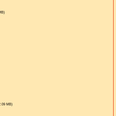
ΜB)
2.09 ΜB)