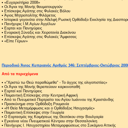
•
«Ευχαριστήρια 2008»
•
Οι Άγιοι της Μονής θαυματουργούν
•
Επίσκεψις Αγάπης στις Φυλακές Βόλου
•
Άγιος Μητροπολίτης Φιλάρετος
•
Ιστορικά γεγονότα στην Αδελφή Ρωσική Ορθόδοξο Εκκλησία της Διασπορ
•
Πανήγυρις Ι.Μ.Αγίων Αγγέλων
•
Εορται και Πανηγύρεις
•
Ενοριακή Σύναξις και Χειροτονία Διακόνου
•
Επίσκεψις Αγάπης στις Φυλακές 'Αμφισσας
•
«Είπε Γέρων»
Περιοδικό Άγιος Κυπριανός Αριθμός 346: Σεπτέμβριος-Οκτώβριος 200
Από τα περιεχόμενα
•
«"Χριστώ τω Θεώ παραθώμεθα" - Το άγχος της ολιγοπιστίας»
•
Οι Άγιοι της Μονής θεραπεύουν καρκινοπαθή
•
Εορταί καί Πανηγύρεις
•
Ποιμαντική Επίσκεψις στην Κεντρική Αφρική
•
Από το Πνευματικό Πορτραίτο του Αγίου Ιωάννου της Κροστάνδης
•
Προσκύνημα στην Ορθόδοξη Ρουμανία
•
«Η Θεία Μεταμόρφωσις και ο Ορθόδοξος Ησυχασμός»
•
Ποιμαντική Επίσκεψις στην Γεωργία
•
Ο Εορτασμός της Κοιμήσεως της Θεοτόκου στην Βουλγαρία
•
Εγκαίνια νέου Πνευματικού Κέντρου στην Θεσσαλονίκη
•
Πανήγυρις Ι. Ησυχαστηρίου Μεταμορφώσεως στο Συκάμινο Αττικής