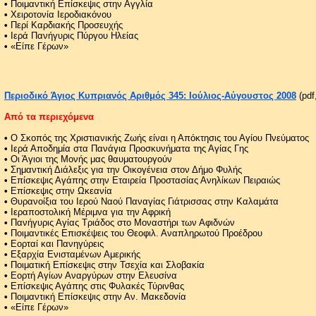
•
Ποιμαντική Επίσκεψις στην Αγγλία
•
Χειροτονία Ιεροδιακόνου
•
Περί Καρδιακής Προσευχής
•
Ιερά Πανήγυρις Πύργου Ηλείας
•
«Είπε Γέρων»
Περιοδικό Άγιος Κυπριανός Αριθμός 345: Ιούλιος-Αύγουστος 2008
(pdf
Από τα περιεχόμενα
•
Ο Σκοπός της Χριστιανικής Ζωής είναι η Απόκτησις του Αγίου Πνεύματος
•
Ιερά Αποδημία στα Πανάγια Προσκυνήματα της Αγίας Γης
•
Οι Άγιοι της Μονής μας θαυματουργούν
•
Σημαντική Διάλεξις για την Οικογένεια στον Δήμο Φυλής
•
Επίσκεψις Αγάπης στην Εταιρεία Προστασίας Ανηλίκων Πειραιώς
•
Επίσκεψις στην Ωκεανία
•
Θυρανοίξια του Ιερού Ναού Παναγίας Γιάτρισσας στην Καλαμάτα
•
Ιεραποστολική Μέριμνα για την Αφρική
•
Πανήγυρις Αγίας Τριάδος στο Μοναστήρι των Αφιδνών
•
Ποιμαντικές Επισκέψεις του Θεοφιλ. Αναπληρωτού Προέδρου
•
Εορταί και Πανηγύρεις
•
Εξαρχία Ενισταμένων Αμερικής
•
Ποιματική Επίσκεψις στην Τσεχία και Σλοβακία
•
Εορτή Αγίων Αναργύρων στην Ελευσίνα
•
Επίσκεψις Αγάπης στις Φυλακές Τύρινθας
•
Ποιμαντική Επίσκεψις στην Αν. Μακεδονία
•
«Είπε Γέρων»