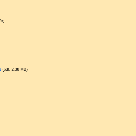
άς
8
(pdf, 2.38 ΜB)