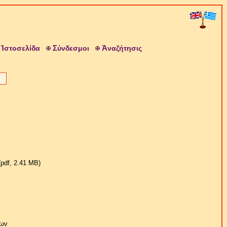
Ἱ
Σ
Ἀ
στοσελίδα
ύνδεσμοι
ναζήτησις
pdf, 2.41 ΜB)
νων