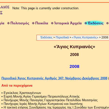
Note: This page is currently under construction.
Π
Π
Ἱ
Ἀ
Ἐ
γία
ολιτισμὸς
οικίλα
στορικὰ
ρχεῖα
κδόσεις
Ἐκδόσεις
>
Περιοδικὰ
>
«Ἅγιος Κυπριανὸς»
> 2008
«Ἅγιος Κυπριανὸς»
2008
2008
Περιοδικό Άγιος Κυπριανός Αριθμός 347: Νοέμβριος-Δεκέμβριος 2008
(
Από τα περιεχόμενα
•
Εγκύκλιος Χριστουγέννων
•
Εορτή Μονής Αγίου Γερασίμου Πετρουπόλεως Αττικής
•
Πανήγυρις Μονής Παναγίας Γοργοεπηκόου Πεταλιδίου Μεσσηνίας
•
Πανήγυρις Ιεράς Μονής Αγίων Κυπριανού και Ιουστίνης
•
Η τακτική ετήσιος Συνεδρίασις της Ιεραρχίας της Ι.Συνόδου των Ενισταμέ