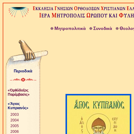
Μ
Σ
Θ
ητροπολιτικὰ
υνοδικὰ
εολο
Περιοδικὰ
«Ὀρθόδοξος
Παρέμβασις»
«Ἅγιος
Κυπριανὸς»
2003
2004
2005
2006