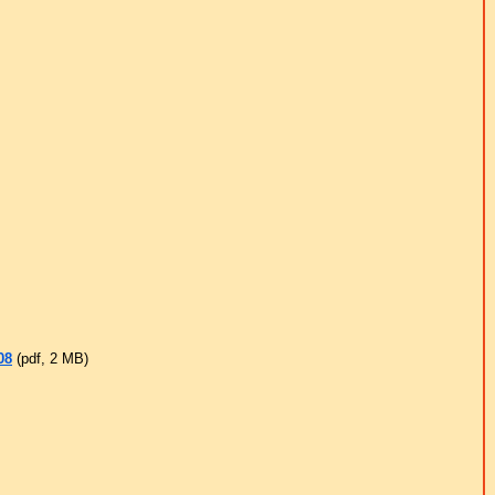
08
(pdf, 2 ΜB)