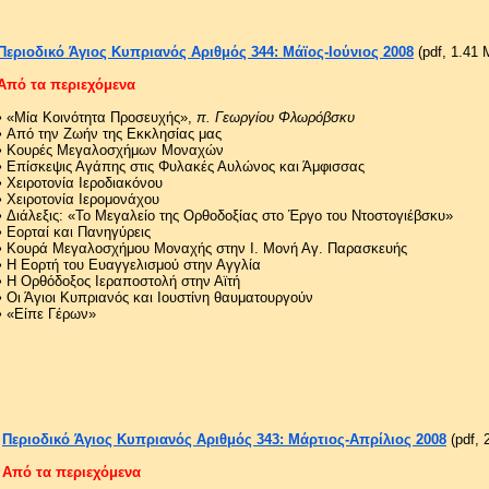
Περιοδικό Άγιος Κυπριανός Αριθμός 344: Μάϊος-Ιούνιος 2008
(pdf, 1.41 
Από τα περιεχόμενα
•
«Μία Κοινότητα Προσευχής»,
π. Γεωργίου Φλωρόβσκυ
•
Από την Ζωήν της Εκκλησίας μας
•
Κουρές Μεγαλοσχήμων Μοναχών
•
Επίσκεψις Αγάπης στις Φυλακές Αυλώνος και Άμφισσας
•
Χειροτονία Ιεροδιακόνου
•
Χειροτονία Ιερομονάχου
•
Διάλεξις: «Το Μεγαλείο της Ορθοδοξίας στο Έργο του Ντοστογιέβσκυ»
•
Εορταί και Πανηγύρεις
•
Κουρά Μεγαλοσχήμου Μοναχής στην Ι. Μονή Αγ. Παρασκευής
•
Η Εορτή του Ευαγγελισμού στην Αγγλία
•
Η Ορθόδοξος Ιεραποστολή στην Αϊτή
•
Οι Άγιοι Κυπριανός και Ιουστίνη θαυματουργούν
•
«Είπε Γέρων»
Περιοδικό Άγιος Κυπριανός Αριθμός 343: Μάρτιος-Απρίλιος 2008
(pdf, 
Από τα περιεχόμενα