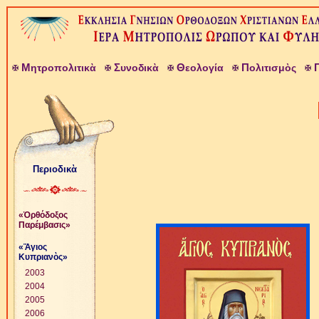
Μ
Σ
Θ
Π
ητροπολιτικὰ
υνοδικὰ
εολογία
ολιτισμὸς
Περιοδικὰ
«Ὀρθόδοξος
Παρέμβασις»
«Ἅγιος
Κυπριανὸς»
2003
2004
2005
2006