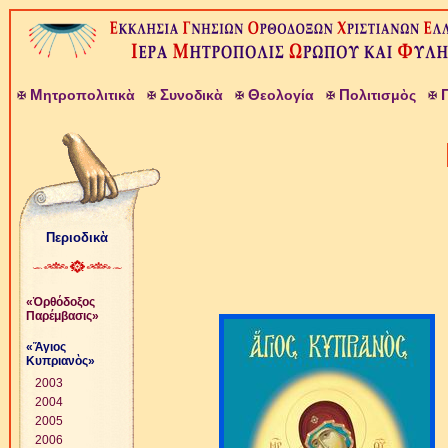
Μ
Σ
Θ
Π
ητροπολιτικὰ
υνοδικὰ
εολογία
ολιτισμὸς
Περιοδικὰ
«Ὀρθόδοξος
Παρέμβασις»
«Ἅγιος
Κυπριανὸς»
2003
2004
2005
2006