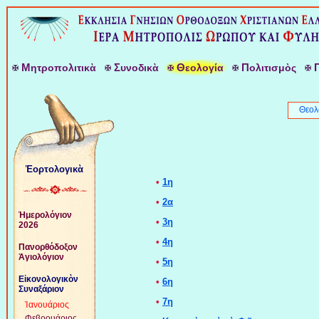
Μ
Σ
Θ
Π
ητροπολιτικὰ
υνοδικὰ
εολογία
ολιτισμὸς
Θεολ
Ἑορτολογικὰ
•
1η
•
2α
Ἡμερολόγιον
•
3η
2026
•
4η
Πανορθόδοξον
Ἁγιολόγιον
•
5η
Εἰκονολογικὸν
•
6η
Συναξάριον
•
7η
Ἰανουάριος
Φεβρουάριος