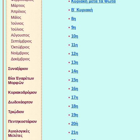
•
Κυριακὴ μετὰ τὰ Φῶτα
Μάρτιος
•
Β´ Κυριακὴ
Ἀπρίλιος
Μάϊος
•
8η
Ἰούνιος
•
9η
Ἰούλιος
Αὔγουστος
•
10η
Σεπτέμβριος
•
11η
Ὀκτώβριος
Νοέμβριος
•
12η
Δεκέμβριος
•
13η
Συναξάριον
•
14η
Βίοι Ἐναρέτων
•
15η
Μορφῶν
•
16η
Κυριακοδρόμιον
•
17η
Δωδεκάορτον
•
18η
Τριῴδιον
•
19η
Πεντηκοστάριον
•
20ὴ
Ἁγιολογικὲς
•
21η
Μελέτες