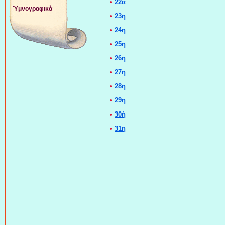
•
22α
Ὑμνογραφικὰ
•
23η
•
24η
•
25η
•
26η
•
27η
•
28η
•
29η
•
30ὴ
•
31η